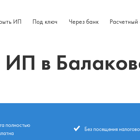
крыть ИП
Под ключ
Через банк
Расчетный
изита в налоговую
 ИП в Балаков
уга полностью
Без посещения налогово
платна