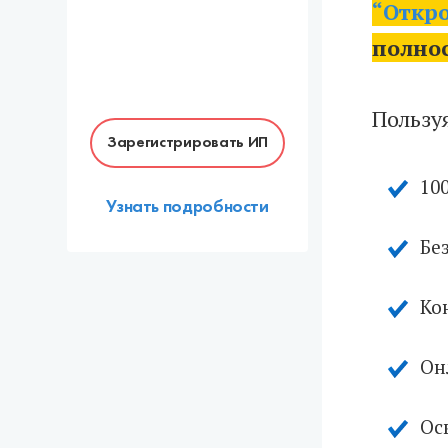
“Откр
полнос
Пользуя
Зарегистрировать ИП
10
Узнать подробности
Бе
Ко
Он
Ос