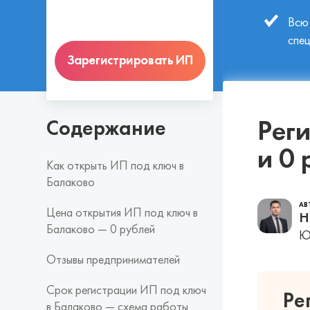
Всю
спе
Зарегистрировать ИП
Реги
Содержание
и 0
Как открыть ИП под ключ в
Балаково
АВ
Цена открытия ИП под ключ в
Н
Балаково — 0 рублей
Юр
Отзывы предпринимателей
Срок регистрации ИП под ключ
Ре
в Балаково — схема работы