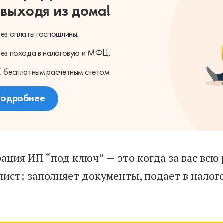
 выходя из дома!
Без оплаты
госпошлины.
Без похода
в налоговую и МФЦ.
С бесплатным
расчетным счетом.
одробнее
рация ИП “под ключ” — это когда за вас вс
лист: заполняет документы, подает в нало