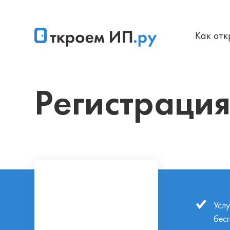
Как от
Главная
Бесплатная регистрация ИП без госпошлины и в
Регистрация
Усл
бес