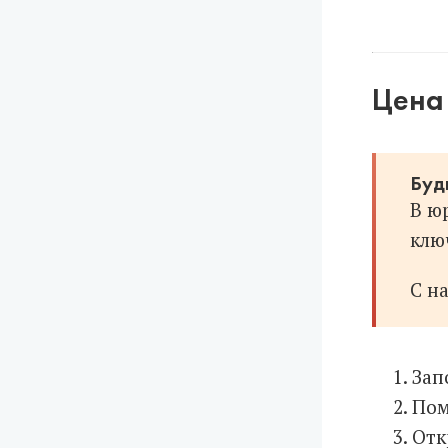
Цена 
Буд
В ю
ключ
С н
Зап
Пом
Отк