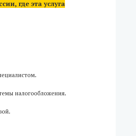
ии, где эта услуга
пециалистом.
стемы налогообложения.
вой.