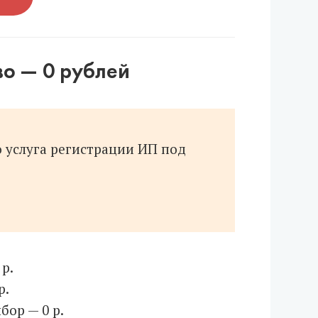
во — 0 рублей
 услуга регистрации ИП под
р.
р.
бор — 0 р.