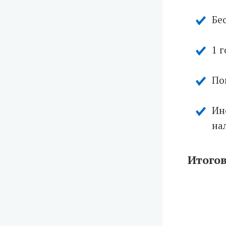
Бе
1 
По
Ин
нал
Итогов