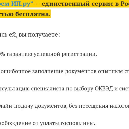
оем ИП.ру”
— единственный сервис в Росс
тью бесплатна.
сь ей, вы получаете:
0% гарантию успешной регистрации.
зошибочное заполнение документов опытным с
нсультацию специалиста по выбору ОКВЭД и си
лайн-подачу документов, без посещения налого
вобождение от уплаты госпошлины.