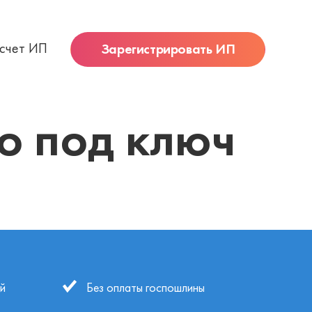
 счет ИП
Зарегистрировать ИП
о под ключ
й
Без оплаты госпошлины