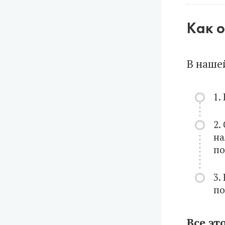
Как о
В наше
1.
2.
на
по
3.
по
Все эт