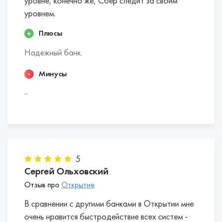
уровне, конечно же, Сбер следит за своим
счетов ИП в Копейске:
уровнем.
Эти банки в совокупности факторов наиболее
Плюсы
выгодны для индивидуальных
Надежный банк.
предпринимателей.
Минусы
Точка.
-
Открытие.
Росбанк.
Промсвязьбанк.
Тинькофф Банк.
ДелоБанк.
Альфа-Банк.
5
Сбербанк.
Сергей Ольховский
ВТБ.
Отзыв про
Открытие
В сравнении с другими банками в Открытии мне
очень нравится быстродействие всех систем -