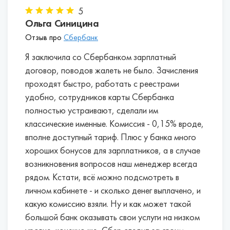
до 20%, если оплатить пакет услуг на год.
арендовать платежные терминалы, заказать
Первые месяцы обслуживания также могут
5
для своих работников дебетовые карточки и
Ольга Синицина
быть бесплатными.
перечислять на них зарплату без комиссии.
Бесплатная онлайн-бухгалтерия для
Отзыв про
Сбербанк
Для покрытия кассовых разрывов некоторые
предпринимателей на УСН без работников.
банки сразу же одобряют овердрафт.
Я заключила со Сбербанком зарплатный
Некоторые банки, например, Альфа-Банк,
договор, поводов жалеть не было. Зачисления
Тинькофф, Модульбанк, предоставляют
проходят быстро, работать с реестрами
доступ в онлайн-сервис, с помощью
которого можно самостоятельно вести
удобно, сотрудников карты Сбербанка
бухгалтерский и налоговый учет,
полностью устраивают, сделали им
рассчитывать налоги, отправлять
классические именные. Комиссия - 0,15% вроде,
декларацию в электронной форме.
вполне доступный тариф. Плюс у банка много
Проценты на неснижаемый остаток.
Если вы
хороших бонусов для зарплатников, а в случае
постоянно храните на счете определенную
возникновения вопросов наш менеджер всегда
сумму, то можете получать дополнительный
рядом. Кстати, всё можно подсмотреть в
доход от собственных сбережений.
личном кабинете - и сколько денег выплачено, и
Некоторые банки начисляют до 5% годовых.
какую комиссию взяли. Ну и как может такой
большой банк оказывать свои услуги на низком
Лучшие банки для открытия расчетных