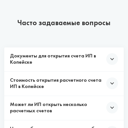
Часто задаваемые вопросы
Документы для открытия счета ИП в
Копейске
Стоимость открытия расчетного счета
У каждого банка свои требования к списку
ИП в Копейске
документов, которые нужны для открытия
расчетного счета на ИП.
Может ли ИП открыть несколько
Многие банки Копейска подключают тарифы на
Чаще всего хватает паспорта, ИНН и ОГРНИП.
расчетных счетов
РКО, в рамках которых можно открыть расчетный
счет для ИП бесплатно. Но за некоторые услуги
Максимально возможный перечень:
может быть предусмотрена комиссия, которая