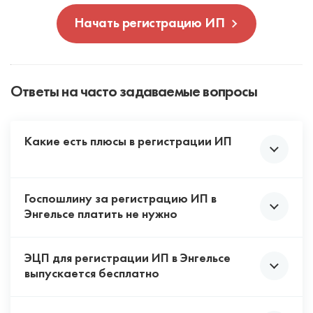
Начать регистрацию ИП
Ответы на часто задаваемые вопросы
Какие есть плюсы в регистрации ИП
Госпошлину за регистрацию ИП в
Проще всего оформить, нужен только
Энгельсе платить не нужно
паспорт и ИНН.
Проще с бухгалтерией и отчетностью, не
ЭЦП для регистрации ИП в Энгельсе
нужен бухгалтер.
С 1 января 2026 года за онлайн-подачу
выпускается бесплатно
Штрафы меньше, чем у ООО.
документов для регистрации ИП не взимается
Деньги с предпринимательской
государственная пошлина. Ваши документы будут
деятельности можете использовать на