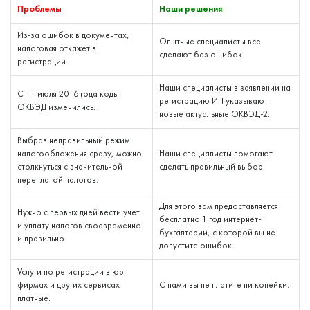
Проблемы
Наши решения
Из-за ошибок в документах,
Опытные специалисты все
налоговая откажет в
сделают без ошибок.
регистрации.
Наши специалисты в заявлении на
С 11 июля 2016 года коды
регистрацию ИП указывают
ОКВЭД изменились.
новые актуальные ОКВЭД-2.
Выбрав неправильный режим
налогообложения сразу, можно
Наши специалисты помогают
столкнуться с значительной
сделать правильный выбор.
переплатой налогов.
Для этого вам предоставляется
Нужно с первых дней вести учет
бесплатно 1 год интернет-
и уплату налогов своевременно
бухгалтерии, с которой вы не
и правильно.
допустите ошибок.
Услуги по регистрации в юр.
фирмах и других сервисах
С нами вы не платите ни копейки.
платные.