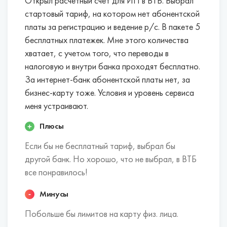
доступ в онлайн-сервис, с помощью
Открыл расчетный счет для ИП в ВТБ. Выбрал
которого можно самостоятельно вести
стартовый тариф, на котором нет абонентской
бухгалтерский и налоговый учет,
платы за регистрацию и ведение р/с. В пакете 5
рассчитывать налоги, отправлять
бесплатных платежек. Мне этого количества
декларацию в электронной форме.
хватает, с учетом того, что переводы в
Проценты на неснижаемый остаток.
Если вы
налоговую и внутри банка проходят бесплатно.
постоянно храните на счете определенную
За интернет-банк абонентской платы нет, за
сумму, то можете получать дополнительный
бизнес-карту тоже. Условия и уровень сервиса
доход от собственных сбережений.
меня устраивают.
Некоторые банки начисляют до 5% годовых.
Плюсы
Лучшие банки для открытия расчетных
Если бы не бесплатный тариф, выбрал бы
счетов ИП в Новошахтинске:
другой банк. Но хорошо, что не выбрал, в ВТБ
все понравилось!
Эти банки в совокупности факторов наиболее
выгодны для индивидуальных
Минусы
предпринимателей.
Побольше бы лимитов на карту физ. лица.