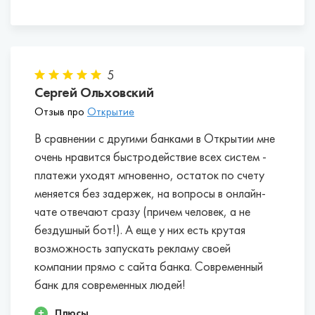
Точка.
Открытие.
Росбанк.
Тинькофф Банк.
Альфа-Банк.
5
Сбербанк.
Сергей Ольховский
ВТБ.
Отзыв про
Открытие
В сравнении с другими банками в Открытии мне
очень нравится быстродействие всех систем -
платежи уходят мгновенно, остаток по счету
меняется без задержек, на вопросы в онлайн-
чате отвечают сразу (причем человек, а не
бездушный бот!). А еще у них есть крутая
возможность запускать рекламу своей
компании прямо с сайта банка. Современный
банк для современных людей!
Плюсы