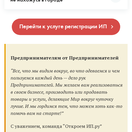
потому что эквайринг подключается только при
не нахожусь в городе
система налогообложения, тогда вы будете
ее в любой фирме в вашем городе, ее сделают за
рекомендуем выбирать их.
наличии расчетного счета.
работать c НДС. Но это чаще всего не выгодно.
15 минут при вас.
Да можно. Для этого выпускается ЭЦП и вы
Специалист при регистрации ИП
Если вы работаете с юр. лицами и ИП, то с вами не
Перейти к услуге регистрации ИП
можете подать документы удаленно. Но в нашем
проконсультирует вас по всем режимам
заключат договор без наличия расчетного счета.
случае документы и так подаются удаленно,
налогообложения и поможет выбрать
поэтому вы можете зарегистрировать ИП онлайн.
оптимальный.
Поэтому открывать счет мы рекомендуем всем и
Для этого рекомендуем при регистрации выбрать
всегда, тем более у наших банков партнеров это
банк Точка.
Предпринимателям от Предпринимателей
бесплатно!
“Все, что мы видим вокруг, во что одеваемся и чем
пользуемся каждый день — дело рук
Предпринимателей. Мы желаем вам реализоваться
в своем бизнесе, производить или продавать
товары и услуги, делающие Мир вокруг чуточку
лучше. И мы гордимся тем, что можем хоть как-то
помочь вам на старте!”
С уважением, команда “Откроем ИП.ру”