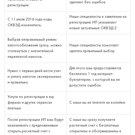
сделают без ошибок.
регистрации.
Наши специалисты в заявлении на
С 11 июля 2016 года коды
регистрацию ИП указывают
ОКВЭД изменились.
новые актуальные ОКВЭД-2.
Выбрав неправильный режим
налогообложения сразу, можно
Наши специалисты помогают
столкнуться с значительной
сделать правильный выбор.
переплатой налогов.
Для этого вам предоставляется
Нужно с первых дней вести учет
бесплатно 1 год интернет-
и уплату налогов своевременно
бухгалтерии, с которой вы не
и правильно.
допустите ошибок.
Услуги по регистрации в юр.
фирмах и других сервисах
С нами вы не платите ни копейки.
платные.
После регистрации ИП вам будут
С нами вы сразу получаете
названивать с предложениями
расчетный счет с бесплатным
открыть расчетный счет с
открытием и обслуживанием в