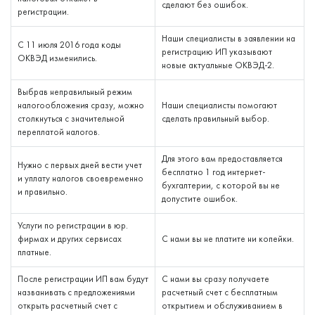
сделают без ошибок.
регистрации.
Наши специалисты в заявлении на
С 11 июля 2016 года коды
регистрацию ИП указывают
ОКВЭД изменились.
новые актуальные ОКВЭД-2.
Выбрав неправильный режим
налогообложения сразу, можно
Наши специалисты помогают
столкнуться с значительной
сделать правильный выбор.
переплатой налогов.
Для этого вам предоставляется
Нужно с первых дней вести учет
бесплатно 1 год интернет-
и уплату налогов своевременно
бухгалтерии, с которой вы не
и правильно.
допустите ошибок.
Услуги по регистрации в юр.
фирмах и других сервисах
С нами вы не платите ни копейки.
платные.
После регистрации ИП вам будут
С нами вы сразу получаете
названивать с предложениями
расчетный счет с бесплатным
открыть расчетный счет с
открытием и обслуживанием в