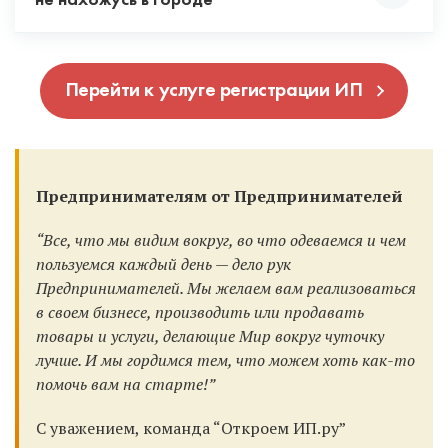
потому что эквайринг подключается только при
не нахожусь в городе
система налогообложения, тогда вы будете
ее в любой фирме в вашем городе, ее сделают за
рекомендуем выбирать их.
наличии расчетного счета.
работать c НДС. Но это чаще всего не выгодно.
15 минут при вас.
Да можно. Для этого выпускается ЭЦП и вы
Специалист при регистрации ИП
Если вы работаете с юр. лицами и ИП, то с вами не
Перейти к услуге регистрации ИП
можете подать документы удаленно. Но в нашем
проконсультирует вас по всем режимам
заключат договор без наличия расчетного счета.
случае документы и так подаются удаленно,
налогообложения и поможет выбрать
поэтому вы можете зарегистрировать ИП онлайн.
оптимальный.
Поэтому открывать счет мы рекомендуем всем и
Для этого рекомендуем при регистрации выбрать
всегда, тем более у наших банков партнеров это
банк Точка.
Предпринимателям от Предпринимателей
бесплатно!
“Все, что мы видим вокруг, во что одеваемся и чем
пользуемся каждый день — дело рук
Предпринимателей. Мы желаем вам реализоваться
в своем бизнесе, производить или продавать
товары и услуги, делающие Мир вокруг чуточку
лучше. И мы гордимся тем, что можем хоть как-то
помочь вам на старте!”
С уважением, команда “Откроем ИП.ру”