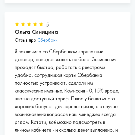
быть бесплатными.
Для покрытия кассовых разрывов некоторые
Бесплатная онлайн-бухгалтерия для
банки сразу же одобряют овердрафт.
предпринимателей на УСН без работников.
Некоторые банки, например, Альфа-Банк,
5
Тинькофф, Модульбанк, предоставляют
Ольга Синицина
доступ в онлайн-сервис, с помощью
Отзыв про
Сбербанк
которого можно самостоятельно вести
бухгалтерский и налоговый учет,
Я заключила со Сбербанком зарплатный
рассчитывать налоги, отправлять
договор, поводов жалеть не было. Зачисления
декларацию в электронной форме.
проходят быстро, работать с реестрами
Проценты на неснижаемый остаток.
Если вы
удобно, сотрудников карты Сбербанка
постоянно храните на счете определенную
полностью устраивают, сделали им
сумму, то можете получать дополнительный
классические именные. Комиссия - 0,15% вроде,
доход от собственных сбережений.
вполне доступный тариф. Плюс у банка много
Некоторые банки начисляют до 5% годовых.
хороших бонусов для зарплатников, а в случае
возникновения вопросов наш менеджер всегда
Лучшие банки для открытия расчетных
рядом. Кстати, всё можно подсмотреть в
счетов ИП в Красноярске:
личном кабинете - и сколько денег выплачено, и