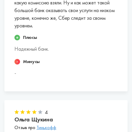
какую комиссию взяли. Ну и как может такой
Эти банки в совокупности факторов наиболее
большой банк оказывать свои услуги на низком
выгодны для индивидуальных
уровне, конечно же, Сбер следит за своим
предпринимателей.
уровнем.
Точка.
Плюсы
Открытие.
Надежный банк.
Модульбанк.
Сфера.
Минусы
Росбанк.
Тинькофф Банк.
-
ДелоБанк.
Локо-Банк.
Альфа-Банк.
Райффайзенбанк.
Сбербанк.
4
МТС-Банк.
Ольга Щукина
УБРиР.
Отзыв про
Тинькофф
ВТБ.