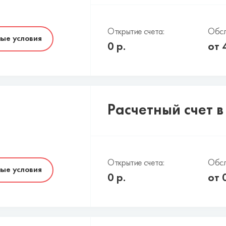
Открытие счета:
Обсл
ые условия
0
р.
от
Расчетный счет 
Открытие счета:
Обсл
ые условия
0
р.
от