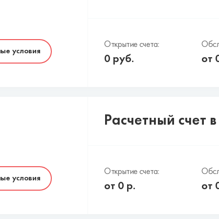
Открытие счета:
Обсл
ые условия
0
руб.
от
Расчетный счет в
Открытие счета:
Обсл
ые условия
от
0
р.
от