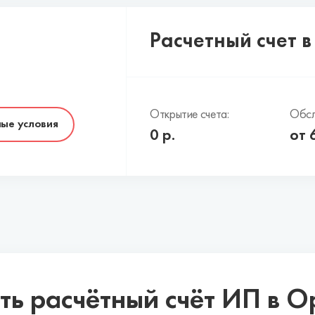
Расчетный счет 
Открытие счета:
Обсл
ые условия
0
р.
от
ть расчётный счёт ИП в О