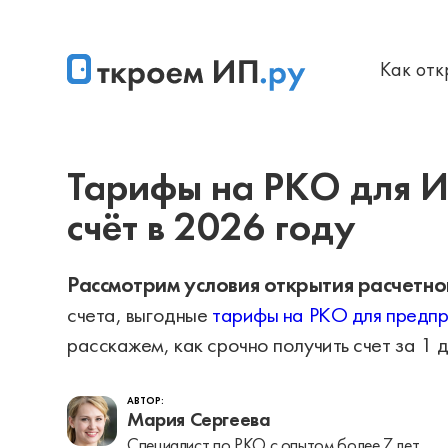
Как от
Главная
Лучшие банки для ИП в 2026 году: где выгоднее
Тарифы на РКО для И
счёт в 2026 году
Рассмотрим условия открытия расчетног
счета, выгодные
тарифы на РКО для предп
расскажем, как срочно получить счет за 1 д
АВТОР:
Мария Сергеева
Специалист по РКО с опытом более 7 лет.