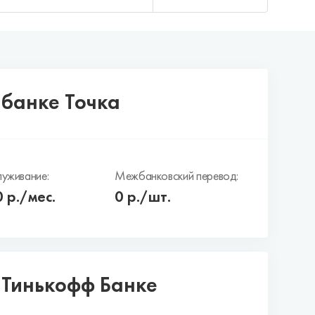
 банке Точка
уживание:
Межбанковский перевод:
0
р./мес.
0 р./шт.
в Тинькофф Банке