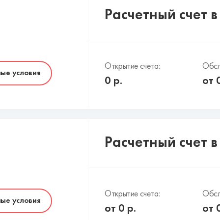
Расчетный счет 
Открытие счета:
Обсл
ые условия
0
р.
от
Расчетный счет 
Открытие счета:
Обсл
ые условия
от
0
р.
от