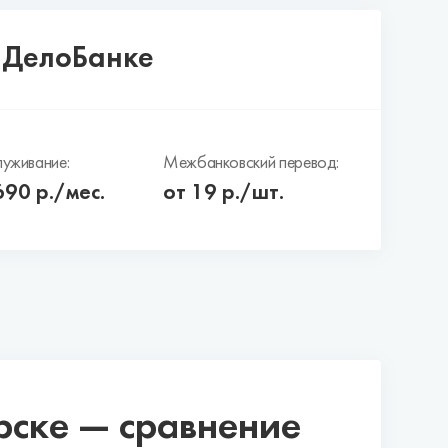
в ДелоБанке
уживание:
Межбанковский перевод:
690
р./мес.
от 19 р./шт.
рске — сравнение