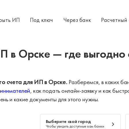
крыть ИП
Под ключ
Через банк
Расчетный
 открыть расчетный счет
П в Орске — где выгодно 
о счета для ИП в Орске.
Разберемся, в каких ба
ринимателей
, как подать онлайн-заявку и как быст
ень и какие документы для этого нужны.
Выберите свой город
Чтобы увидеть доступные вам банки