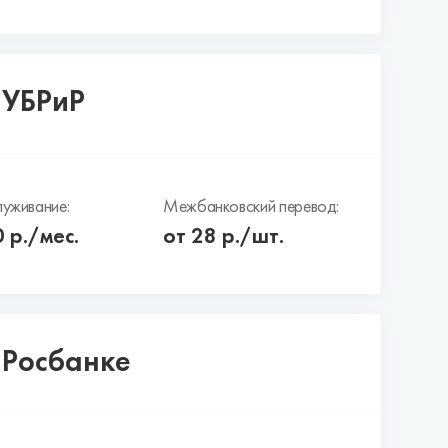
 УБРиР
уживание:
Межбанковский перевод:
0
р./мес.
от 28 р./шт.
 Росбанке