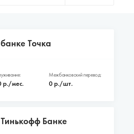
 банке Точка
уживание:
Межбанковский перевод:
0
р./мес.
0 р./шт.
в Тинькофф Банке