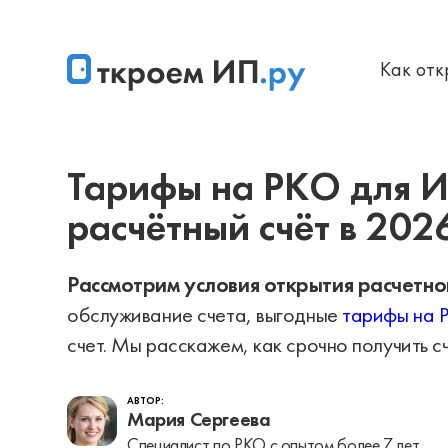
Как от
Главная
Лучшие банки для ИП в 2026 году: где выгоднее
Тарифы на РКО для И
расчётный счёт в 202
Рассмотрим условия открытия расчетног
обслуживание счета, выгодные
тарифы на 
счет. Мы расскажем, как срочно получить сч
АВТОР:
Мария Сергеева
Специалист по РКО с опытом более 7 лет.