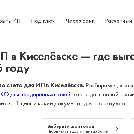
крыть ИП
Под ключ
Через банк
Расчетный
 открыть расчетный счет
П в Киселёвске — где выг
6 году
о счета для ИП в Киселёвске.
Разберемся, в как
РКО для предпринимателей
, как подать онлайн-зая
ет за 1 день и какие документы для этого нужны.
Выберите свой город
Чтобы увидеть доступные вам банки