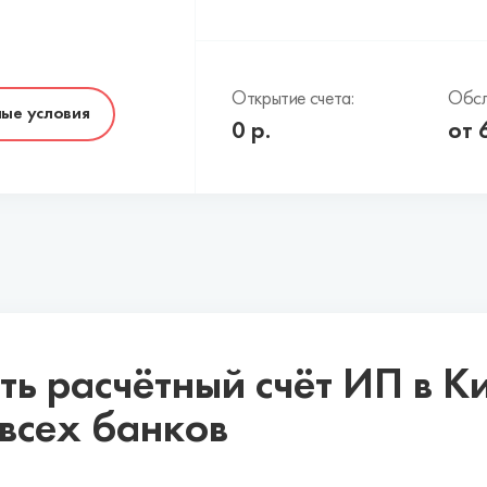
Открытие счета:
Обсл
ые условия
0
р.
от
ть расчётный счёт ИП в К
всех банков