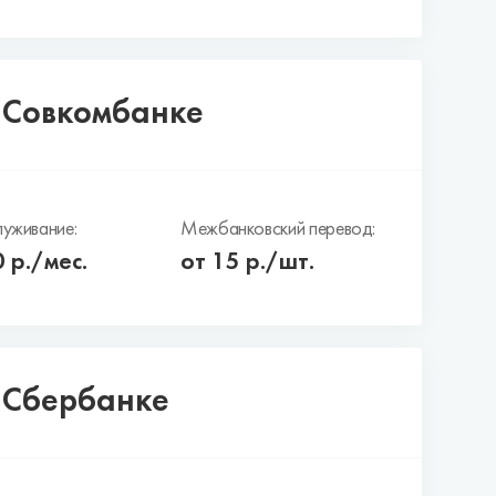
в Совкомбанке
уживание:
Межбанковский перевод:
0
р./мес.
от 15 р./шт.
в Сбербанке