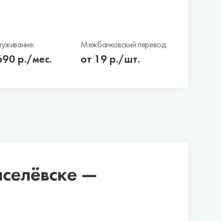
уживание:
Межбанковский перевод:
690
р./мес.
от 19 р./шт.
иселёвске —