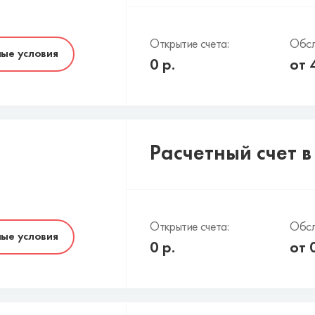
Открытие счета:
Обсл
ые условия
0
р.
от
Расчетный счет 
Открытие счета:
Обсл
ые условия
0
р.
от