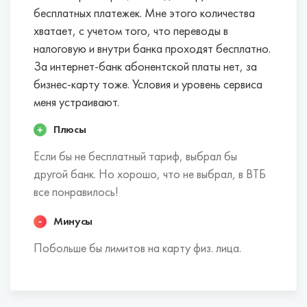
декларацию в электронной форме.
бесплатных платежек. Мне этого количества
Проценты на неснижаемый остаток.
Если вы
хватает, с учетом того, что переводы в
постоянно храните на счете определенную
налоговую и внутри банка проходят бесплатно.
сумму, то можете получать дополнительный
За интернет-банк абонентской платы нет, за
доход от собственных сбережений.
бизнес-карту тоже. Условия и уровень сервиса
Некоторые банки начисляют до 5% годовых.
меня устраивают.
Плюсы
Лучшие банки для открытия расчетных
счетов ИП в Ессентуках:
Если бы не бесплатный тариф, выбрал бы
другой банк. Но хорошо, что не выбрал, в ВТБ
Эти банки в совокупности факторов наиболее
все понравилось!
выгодны для индивидуальных
предпринимателей.
Минусы
Побольше бы лимитов на карту физ. лица.
Открытие.
Росбанк.
Тинькофф Банк.
ДелоБанк.