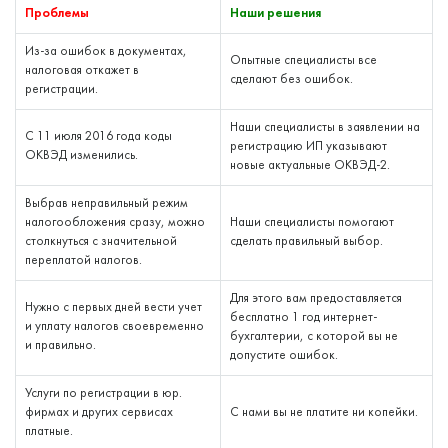
Проблемы
Наши решения
Из-за ошибок в документах,
Опытные специалисты все
налоговая откажет в
сделают без ошибок.
регистрации.
Наши специалисты в заявлении на
С 11 июля 2016 года коды
регистрацию ИП указывают
ОКВЭД изменились.
новые актуальные ОКВЭД-2.
Выбрав неправильный режим
налогообложения сразу, можно
Наши специалисты помогают
столкнуться с значительной
сделать правильный выбор.
переплатой налогов.
Для этого вам предоставляется
Нужно с первых дней вести учет
бесплатно 1 год интернет-
и уплату налогов своевременно
бухгалтерии, с которой вы не
и правильно.
допустите ошибок.
Услуги по регистрации в юр.
фирмах и других сервисах
С нами вы не платите ни копейки.
платные.