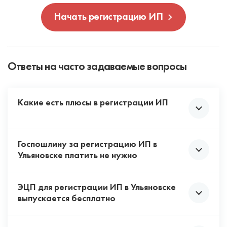
Начать регистрацию ИП
Ответы на часто задаваемые вопросы
Какие есть плюсы в регистрации ИП
Госпошлину за регистрацию ИП в
Проще всего оформить, нужен только
Ульяновске платить не нужно
паспорт и ИНН.
Проще с бухгалтерией и отчетностью, не
ЭЦП для регистрации ИП в Ульяновске
нужен бухгалтер.
С 1 января 2026 года за онлайн-подачу
выпускается бесплатно
Штрафы меньше, чем у ООО.
документов для регистрации ИП не взимается
Деньги с предпринимательской
государственная пошлина. Ваши документы будут
деятельности можете использовать на