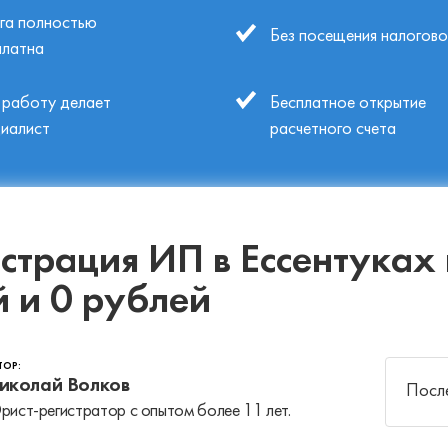
уга полностью
Без посещения налогово
платна
 работу делает
Бесплатное открытие
циалист
расчетного счета
страция ИП в Ессентуках 
й и 0 рублей
ТОР:
иколай Волков
После
ист-регистратор с опытом более 11 лет.