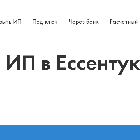
крыть ИП
Под ключ
Через банк
Расчетный
изита в налоговую
 ИП в Ессенту