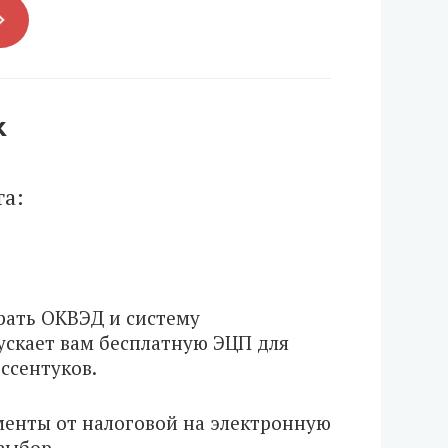
х
га:
брать ОКВЭД и систему
ускает вам бесплатную ЭЦП для
ссентуков.
менты от налоговой на электронную
выбор.