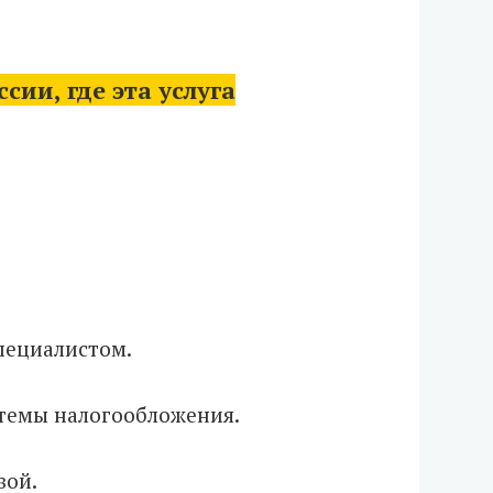
ии, где эта услуга
пециалистом.
стемы налогообложения.
вой.