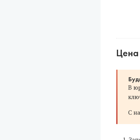
Цена 
Буд
В ю
ключ
С н
Зап