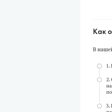
Как о
В наше
1.
2.
на
по
3.
по