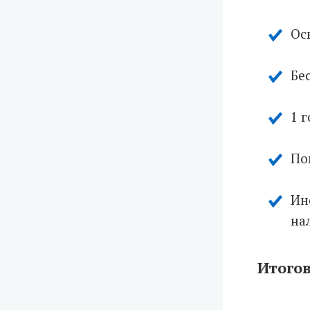
Ос
Бе
1 
По
Ин
нал
Итогов