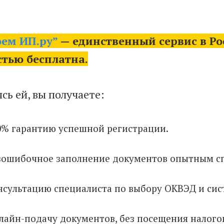
оем ИП.ру”
— единственный сервис в Росс
тью бесплатна.
сь ей, вы получаете:
0% гарантию успешной регистрации.
зошибочное заполнение документов опытным с
нсультацию специалиста по выбору ОКВЭД и си
лайн-подачу документов, без посещения налого