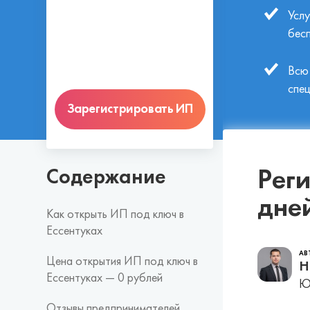
Усл
бес
Всю
спе
Зарегистрировать ИП
Реги
Содержание
дне
Как открыть ИП под ключ в
Ессентуках
АВ
Цена открытия ИП под ключ в
Н
Ессентуках — 0 рублей
Юр
Отзывы предпринимателей