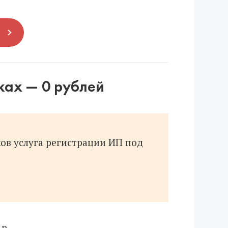
П
ках — 0 рублей
ов услуга регистрации ИП под
р.