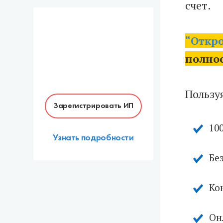
счет.
“Откр
полнос
Пользуя
Зарегистрировать ИП
10
Узнать подробности
Бе
Ко
Он