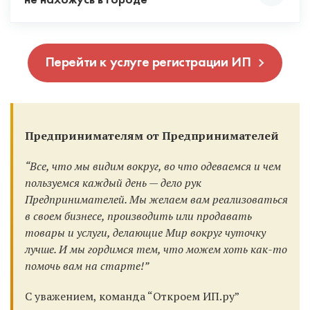
потому что эквайринг подключается только при
не нахожусь в городе
система налогообложения, тогда вы будете
ее в любой фирме в вашем городе, ее сделают за
рекомендуем выбирать их.
наличии расчетного счета.
работать c НДС. Но это чаще всего не выгодно.
15 минут при вас.
Да можно. Для этого выпускается ЭЦП и вы
Специалист при регистрации ИП
Если вы работаете с юр. лицами и ИП, то с вами не
Перейти к услуге регистрации ИП
можете подать документы удаленно. Но в нашем
проконсультирует вас по всем режимам
заключат договор без наличия расчетного счета.
случае документы и так подаются удаленно,
налогообложения и поможет выбрать
поэтому вы можете зарегистрировать ИП онлайн.
оптимальный.
Поэтому открывать счет мы рекомендуем всем и
Для этого рекомендуем при регистрации выбрать
всегда, тем более у наших банков партнеров это
банк Точка.
Предпринимателям от Предпринимателей
бесплатно!
“Все, что мы видим вокруг, во что одеваемся и чем
пользуемся каждый день — дело рук
Предпринимателей. Мы желаем вам реализоваться
в своем бизнесе, производить или продавать
товары и услуги, делающие Мир вокруг чуточку
лучше. И мы гордимся тем, что можем хоть как-то
помочь вам на старте!”
С уважением, команда “Откроем ИП.ру”