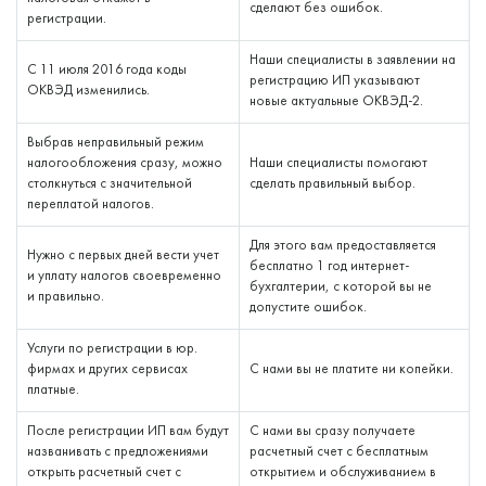
сделают без ошибок.
регистрации.
Наши специалисты в заявлении на
С 11 июля 2016 года коды
регистрацию ИП указывают
ОКВЭД изменились.
новые актуальные ОКВЭД-2.
Выбрав неправильный режим
налогообложения сразу, можно
Наши специалисты помогают
столкнуться с значительной
сделать правильный выбор.
переплатой налогов.
Для этого вам предоставляется
Нужно с первых дней вести учет
бесплатно 1 год интернет-
и уплату налогов своевременно
бухгалтерии, с которой вы не
и правильно.
допустите ошибок.
Услуги по регистрации в юр.
фирмах и других сервисах
С нами вы не платите ни копейки.
платные.
После регистрации ИП вам будут
С нами вы сразу получаете
названивать с предложениями
расчетный счет с бесплатным
открыть расчетный счет с
открытием и обслуживанием в