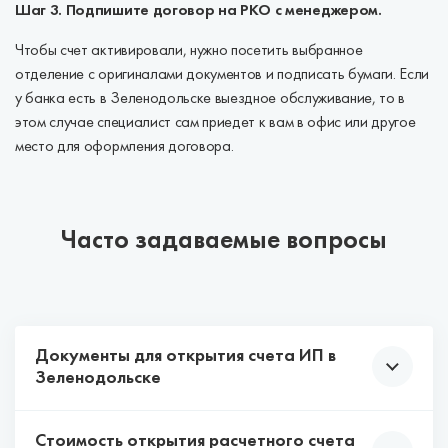
Шаг 3. Подпишите договор на РКО с менеджером.
Чтобы счет активировали, нужно посетить выбранное
отделение с оригиналами документов и подписать бумаги. Если
у банка есть в Зеленодольске выездное обслуживание, то в
этом случае специалист сам приедет к вам в офис или другое
место для оформления договора.
Часто задаваемые вопросы
Документы для открытия счета ИП в
Зеленодольске
Стоимость открытия расчетного счета
У каждого банка свои требования к списку