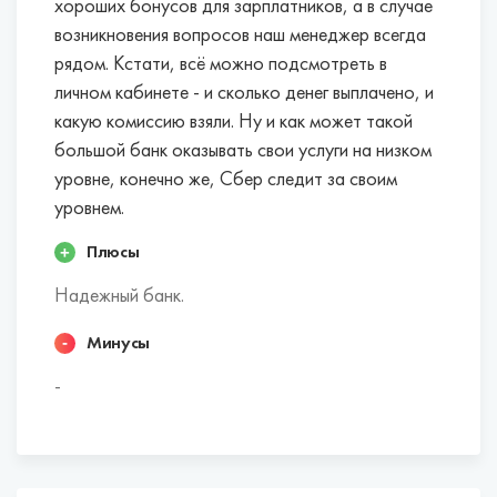
декларацию в электронной форме.
хороших бонусов для зарплатников, а в случае
Проценты на неснижаемый остаток.
Если вы
возникновения вопросов наш менеджер всегда
постоянно храните на счете определенную
рядом. Кстати, всё можно подсмотреть в
сумму, то можете получать дополнительный
личном кабинете - и сколько денег выплачено, и
доход от собственных сбережений.
какую комиссию взяли. Ну и как может такой
Некоторые банки начисляют до 5% годовых.
большой банк оказывать свои услуги на низком
уровне, конечно же, Сбер следит за своим
Лучшие банки для открытия расчетных
уровнем.
счетов ИП в Зеленодольске:
Плюсы
Эти банки в совокупности факторов наиболее
Надежный банк.
выгодны для индивидуальных
предпринимателей.
Минусы
-
Точка.
Открытие.
Росбанк.
Тинькофф Банк.