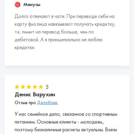
доход от собственных сбережений.
Минусы
Некоторые банки начисляют до 5% годовых.
Долго отвечают в чате. При переводе себе на
карту физ.лица навязывают получать кредитку,
Лучшие банки для открытия расчетных
т.к. лимит на перевод больше, чем по
счетов ИП в Сызрани:
дебетовой. А я принципиально не люблю
кредитки.
Эти банки в совокупности факторов наиболее
выгодны для индивидуальных
предпринимателей.
Точка.
5
Открытие.
Денис Варухин
Росбанк.
Отзыв про
Делобанк
Тинькофф Банк.
Локо-Банк.
У нас семейное дело, связанное со спортивным
Альфа-Банк.
питанием. Основные клиенты - молодежь,
Сбербанк.
поэтому безналичные расчеты актуальны. Взяли
ВТБ.