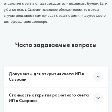
отделение с оригиналами документов и подписать бумаги. Если
у банка есть в Сызрани выездное обслуживание, то в этом
случае специалист сам приедет к вам в офис или другое место
для оформления договора.
Часто задаваемые вопросы
Документы для открытия счета ИП в
Сызрани
Стоимость открытия расчетного счета
У каждого банка свои требования к списку
ИП в Сызрани
документов, которые нужны для открытия
расчетного счета на ИП.