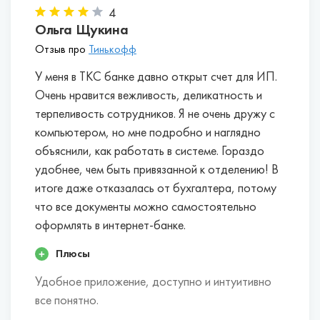
которые включены лимиты с
дня.
4
бесплатным снятием и внесением наличных.
Условия по дополнительным услугам
,
Ольга Щукина
Скидки при внесении авансового
например, эквайрингу, зарплатному проекту.
Отзыв про
Тинькофф
платежа.
Есть банки, которые делают скидки
Во многих банках вы сможете бесплатно
до 20%, если оплатить пакет услуг на год.
арендовать платежные терминалы, заказать
У меня в ТКС банке давно открыт счет для ИП.
Первые месяцы обслуживания также могут
для своих работников дебетовые карточки и
Очень нравится вежливость, деликатность и
быть бесплатными.
перечислять на них зарплату без комиссии.
терпеливость сотрудников. Я не очень дружу с
Бесплатная онлайн-бухгалтерия для
Для покрытия кассовых разрывов некоторые
компьютером, но мне подробно и наглядно
предпринимателей на УСН без работников.
банки сразу же одобряют овердрафт.
объяснили, как работать в системе. Гораздо
Некоторые банки, например, Альфа-Банк,
удобнее, чем быть привязанной к отделению! В
Тинькофф, Модульбанк, предоставляют
итоге даже отказалась от бухгалтера, потому
доступ в онлайн-сервис, с помощью
которого можно самостоятельно вести
что все документы можно самостоятельно
бухгалтерский и налоговый учет,
оформлять в интернет-банке.
рассчитывать налоги, отправлять
Плюсы
декларацию в электронной форме.
Проценты на неснижаемый остаток.
Если вы
Удобное приложение, доступно и интуитивно
постоянно храните на счете определенную
все понятно.
сумму, то можете получать дополнительный