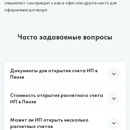
специалист сам приедет к вам в офис или другое место для
оформления договора.
Часто задаваемые вопросы
Документы для открытия счета ИП в
Пензе
Стоимость открытия расчетного счета
У каждого банка свои требования к списку
ИП в Пензе
документов, которые нужны для открытия
расчетного счета на ИП.
Может ли ИП открыть несколько
Многие банки Пензы подключают тарифы на РКО,
Чаще всего хватает паспорта, ИНН и ОГРНИП.
расчетных счетов
в рамках которых можно открыть расчетный счет