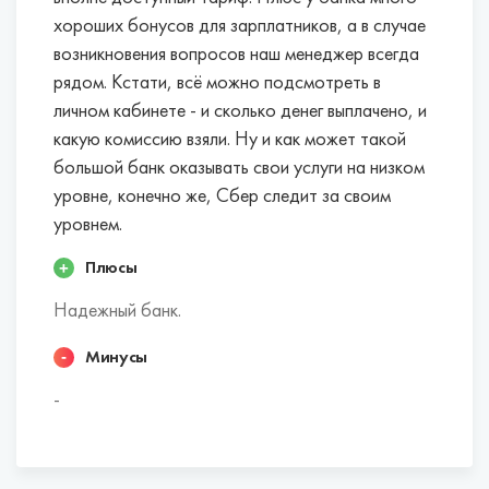
хороших бонусов для зарплатников, а в случае
Лучшие банки для открытия расчетных
возникновения вопросов наш менеджер всегда
счетов ИП в Пензе:
рядом. Кстати, всё можно подсмотреть в
личном кабинете - и сколько денег выплачено, и
Эти банки в совокупности факторов наиболее
какую комиссию взяли. Ну и как может такой
выгодны для индивидуальных
большой банк оказывать свои услуги на низком
предпринимателей.
уровне, конечно же, Сбер следит за своим
уровнем.
Точка.
Открытие.
Плюсы
Модульбанк.
Надежный банк.
Сфера.
Росбанк.
Минусы
Промсвязьбанк.
Тинькофф Банк.
-
ДелоБанк.
Альфа-Банк.
Сбербанк.