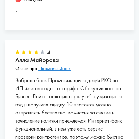
предпринимателей.
-
Точка.
Открытие.
Росбанк.
Промсвязьбанк.
Тинькофф Банк.
4
ДелоБанк.
Алла Майорова
Альфа-Банк.
Отзыв про
Промсвязьбанк
Сбербанк.
Выбрала банк Промсвязь для ведения РКО по
ВТБ.
ИП из-за выгодного тарифа. Обслуживаюсь на
Бизнес-Лайте, оплатила сразу обслуживание за
год и получила скидку. 10 платежек можно
отправлять бесплатно, комиссия за снятие и
зачисление налички приемлемая. Интернет-банк
функциональный, в нем уже есть сервис
проверки контрагентов, поэтому можно быстро