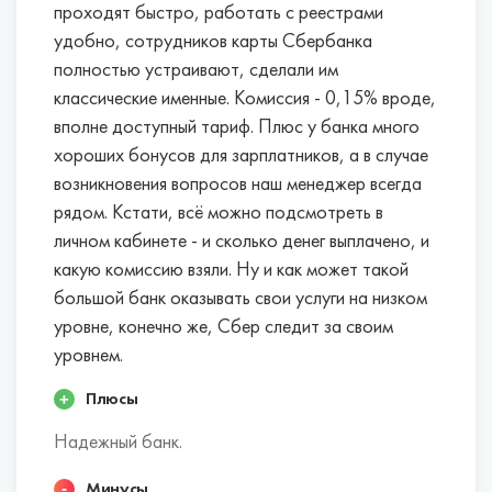
банки сразу же одобряют овердрафт.
проходят быстро, работать с реестрами
Некоторые банки, например, Альфа-Банк,
удобно, сотрудников карты Сбербанка
Тинькофф, Модульбанк, предоставляют
полностью устраивают, сделали им
доступ в онлайн-сервис, с помощью
которого можно самостоятельно вести
классические именные. Комиссия - 0,15% вроде,
бухгалтерский и налоговый учет,
вполне доступный тариф. Плюс у банка много
рассчитывать налоги, отправлять
хороших бонусов для зарплатников, а в случае
декларацию в электронной форме.
возникновения вопросов наш менеджер всегда
Проценты на неснижаемый остаток.
Если вы
рядом. Кстати, всё можно подсмотреть в
постоянно храните на счете определенную
личном кабинете - и сколько денег выплачено, и
сумму, то можете получать дополнительный
какую комиссию взяли. Ну и как может такой
доход от собственных сбережений.
большой банк оказывать свои услуги на низком
Некоторые банки начисляют до 5% годовых.
уровне, конечно же, Сбер следит за своим
уровнем.
Лучшие банки для открытия расчетных
счетов ИП в Коврове:
Плюсы
Надежный банк.
Эти банки в совокупности факторов наиболее
выгодны для индивидуальных
Минусы