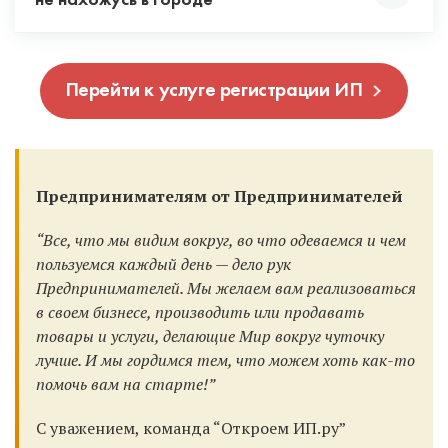
потому что эквайринг подключается только при
не нахожусь в городе
система налогообложения, тогда вы будете
ее в любой фирме в вашем городе, ее сделают за
рекомендуем выбирать их.
наличии расчетного счета.
работать c НДС. Но это чаще всего не выгодно.
15 минут при вас.
Да можно. Для этого выпускается ЭЦП и вы
Специалист при регистрации ИП
Если вы работаете с юр. лицами и ИП, то с вами не
Перейти к услуге регистрации ИП
можете подать документы удаленно. Но в нашем
проконсультирует вас по всем режимам
заключат договор без наличия расчетного счета.
случае документы и так подаются удаленно,
налогообложения и поможет выбрать
поэтому вы можете зарегистрировать ИП онлайн.
оптимальный.
Поэтому открывать счет мы рекомендуем всем и
Для этого рекомендуем при регистрации выбрать
всегда, тем более у наших банков партнеров это
банк Точка.
Предпринимателям от Предпринимателей
бесплатно!
“Все, что мы видим вокруг, во что одеваемся и чем
пользуемся каждый день — дело рук
Предпринимателей. Мы желаем вам реализоваться
в своем бизнесе, производить или продавать
товары и услуги, делающие Мир вокруг чуточку
лучше. И мы гордимся тем, что можем хоть как-то
помочь вам на старте!”
С уважением, команда “Откроем ИП.ру”