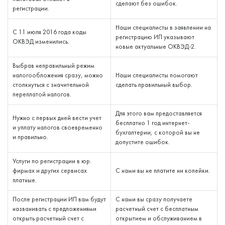
сделают без ошибок.
регистрации.
Наши специалисты в заявлении на
С 11 июля 2016 года коды
регистрацию ИП указывают
ОКВЭД изменились.
новые актуальные ОКВЭД-2.
Выбрав неправильный режим
налогообложения сразу, можно
Наши специалисты помогают
столкнуться с значительной
сделать правильный выбор.
переплатой налогов.
Для этого вам предоставляется
Нужно с первых дней вести учет
бесплатно 1 год интернет-
и уплату налогов своевременно
бухгалтерии, с которой вы не
и правильно.
допустите ошибок.
Услуги по регистрации в юр.
фирмах и других сервисах
С нами вы не платите ни копейки.
платные.
После регистрации ИП вам будут
С нами вы сразу получаете
названивать с предложениями
расчетный счет с бесплатным
открыть расчетный счет с
открытием и обслуживанием в