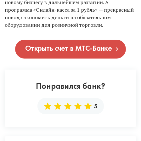
новому бизнесу в дальнейшем развитии. А
программа «Онлайн-касса за 1 рубль» — прекрасный
повод сэкономить деньги на обязательном
оборудовании для розничной торговли.
от 300 тысяч до 15 млн рублей –
Овердрафт
зависит от среднемесячных
Открыть счет в МТС-Банке
оборотов по счету
Понравился банк?
5