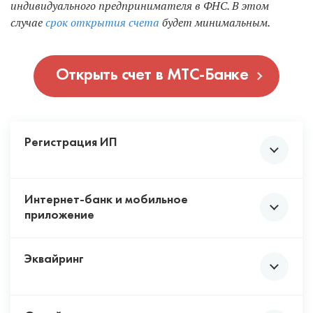
индивидуального предпринимателя в ФНС. В этом
случае
срок открытия счета
будет минимальным.
Открыть счет в МТС-Банке
Регистрация ИП
Интернет-банк и мобильное
Для бесплатной регистрации нового бизнеса через
приложение
МТС-Банк достаточно заполнить анкету на его
сайте. В ответ придет электронное письмо, в
котором сотрудники банка подготовят:
Эквайринг
Интернет-банк подключается бесплатно,
одновременно с заключением договора на счет.
заявление на
регистрацию ИП
;
заявление на упрощенную систему