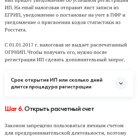
них придет уведомление об успешной регистрации
ИП. На email налоговая отправит лист записи из
Делаем вывод, что первые 3 способа самые
ЕГРИП, уведомление о постановке на учет в ПФР и
оптимальные. В остальном выбор за вами.
уведомление о присвоении кодов статистики из
Росстата.
С 01.01.2017 г. налоговая не выдает распечатанный
ОГРНИП. Чтобы получить его, нужно после
регистрации ИП сделать дополнительный запрос.
Срок открытия ИП или сколько дней
длится процедура регистрации
Как только документы поданы, отсчитываем 3
Шаг 6.
Открыть расчетный счет
рабочих дня. Именно через 3 дня вам придет
заветное уведомление, что вы стали
Законом запрещено пользоваться личным счетом
предпринимателем.
для предпринимательской деятельности, поэтому