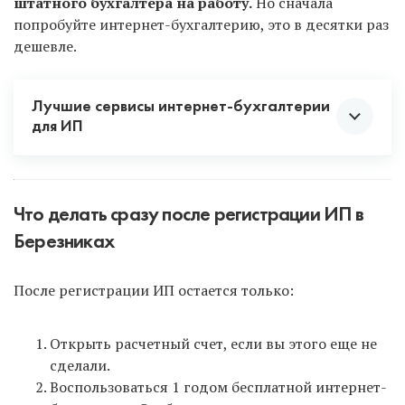
штатного бухгалтера на работу.
Но сначала
попробуйте интернет-бухгалтерию, это в десятки раз
дешевле.
Лучшие сервисы интернет-бухгалтерии
для ИП
Что делать сразу после регистрации ИП в
Березниках
Интернет-бухгалтерия Эльба
для всех новых ИП
После регистрации ИП остается только:
дарит 1 год бесплатного обслуживания на
максимальном тарифе! Поэтому сразу после
регистрации ИП зарегистрируйтесь в Эльбе по
Открыть расчетный счет, если вы этого еще не
ЭТОЙ ССЫЛКЕ
и не упустите такую возможность!
сделали.
В инструкции после формирования документов в
Воспользоваться 1 годом бесплатной интернет-