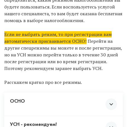
определиться, каким режимом налогообложения вы
всегда сможете отправить в налоговую
будете пользоваться. Если воспользуетесь услугой
уведомление о добавлении новых ОКВЭД.
нашего специалиста, то вам будет оказана бесплатная
Не выбирайте ВСЕ коды, чтобы «не
помощь в выборе налогообложения.
париться» с выбором. Некоторая
деятельность подлежит обязательному
Если не выбрать режим, то при регистрации вам
лицензированию и должна соответствовать
автоматически присваивается ОСНО!
Перейти на
требованиям закона. Чтобы не столкнуться с
другие спецрежимы вы можете и после регистрации,
непредвиденными проблемами, не
но на УСН можно перейти только в течение 30 дней
рекомендуем проставлять те коды,
после регистрации или во время регистрации.
деятельностью по которым вы 100% ни при
Поэтому рекомендуем заранее выбрать УСН.
каких обстоятельствах не будете заниматься.
Например, утилизация отходов,
Расскажем кратко про все режимы.
производство крепких алкогольных
напитков и т.д.
ОСНО
УСН - рекомендуем!
Возлагает на предпринимателя обязанности по