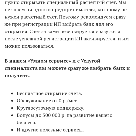
нужно открывать специальный расчетный счет. Мы
Если же рассматривать всю процедуру вместе с
не знаем ни одного предпринимателя, которому не
подготовкой и подачей документов, то срок
нужен расчетный счет. Поэтому рекомендуем сразу
регистрации такой:
же при регистрации ИП выбрать банк для его
открытия. Счет за вами резервируется сразу же, а
С услугой «Опытный специалист» — всего 7
после успешной регистрации ИП активируется, и им
рабочих дней
: 3 на регистрацию в налоговой и 4
можно пользоваться.
на подготовку документов и выпуск ЭЦП.
В нашем «Умном сервисе» и с Услугой
С использованием «Умного сервиса» — от 4
специалиста вы можете сразу же выбрать банк и
рабочих дней
: 3 на регистрацию в налоговой и +
получить:
от 1 дня на формирование документов в нашем
сервисе, оплаты пошлины и запись в налоговую на
Бесплатное открытие счета.
подачу. Но не всегда удается записаться в ИФНС
Обслуживание от 0 р./мес.
на следующий день, поэтому среднее время всей
Круглосуточную поддержку.
процедуры — 5-7 дней с момента формирования
Бонусы до 300 000 р. на развитие вашего
документов в сервисе.
бизнеса.
И другие полезные сервисы.