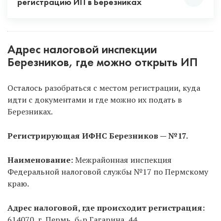
регистрацию ИП в Березниках
Способ 1.
Онлайн, не выходя из дома, с
помощью ЭЦП.
Рекомендуем только через
Адрес налоговой инспекции
услугу «Опытный специалист», потому что ЭЦП в
Березников, где можно открыть ИП
данном случае полностью бесплатна для вас. Если
же будете сами заказывать ЭЦП, то придется
Осталось разобраться с местом регистрации, куда
заплатить и ехать в удостоверяющий центр.
идти с документами и где можно их подать в
Березниках.
Способ 2.
Самостоятельно в налоговую.
Позвоните в регистрирующую налоговую
Регистрирующая ИФНС Березников — №17.
Березников, уточните время работы или
запишитесь на прием онлайн на официальном
Наименование:
Межрайонная инспекция
сайте налоговой
. Тоже оптимальный способ, НО
Федеральной налоговой службы №17 по Пермскому
нужно платить госпошлину. Регистрирует ИП
краю.
только регистрирующая налоговая, а не ИФНС по
месту прописки!
Адрес налоговой, где происходит регистрация:
614070, г. Пермь, б-р Гагарина, 44.