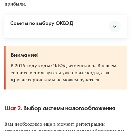
прибыли.
Советы по выбору ОКВЭД
Смело выбирайте несколько кодов, включая
Внимание!
смежную деятельность. Вдруг сейчас вы
В 2016 году коды ОКВЭД изменились. В нашем
продаете что-то в розницу, но в будущем
сервисе используются уже новые коды, а за
перейдете на опт. Или вы оказываете услуги
другие сервисы мы не можем ручаться.
по ремонту одежды и обуви, а позже
откроете производство одежды. Чтобы не
добавлять коды в будущем, постарайтесь
предусмотреть все по максимуму и
проставить коды с запасом.
Шаг 2.
Выбор системы налогообложения
Если вы в будущем решите сменить вид
деятельности, а данного кода при
Вам необходимо еще в момент регистрации
регистрации не было проставлено, то вы