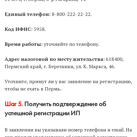
Способ 3.
Через МФЦ.
Тоже оптимальный способ,
не нужно платить госпошлину, НО не все МФЦ
Единый телефон:
8-800-222-22-22.
занимаются ИП, и нужно прозванивать несколько
ближайших. Затем записаться на подачу и прийти
Код ИФНС:
5958.
в указанное время.
Время работы:
уточняйте по телефону.
Способ 4.
Через нотариуса.
Не рекомендуем без
острой необходимости, т.к. услуга дорогая.
Адрес налоговой по месту жительства:
618400,
Пермский край, г. Березники, ул. К. Маркса, 46.
Способ 5.
Почтой России с объявленной
ценностью и описью вложения.
Не
Уточните, примут ли у вас заявление на регистрацию,
рекомендуем, т.к. нужно предварительно
чтобы не ехать в Пермь.
заверить подпись на заявлениях у нотариуса.
Шаг 5.
Получить подтверждение об
Способ 6.
По доверенности может подать
успешной регистрации ИП
другое лицо за вас.
У доверенного лица должна
быть нотариальная доверенность на совершение
подобных действий.
В заявлении вы указывали номер телефона и email. На