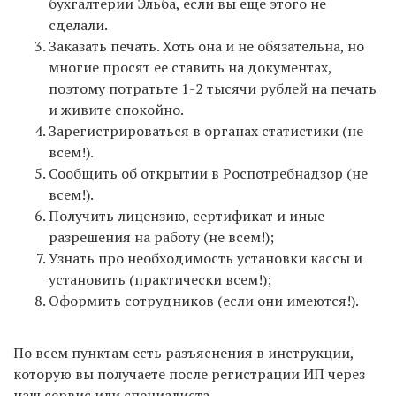
нашем сервисе вам на почту также придет ссылка
бухгалтерии Эльба, если вы еще этого не
для регистрации в Эльбе.
сделали.
Заказать печать. Хоть она и не обязательна, но
многие просят ее ставить на документах,
поэтому потратьте 1-2 тысячи рублей на печать
и живите спокойно.
Зарегистрироваться в органах статистики (не
Интернет-бухгалтерия «Мое дело»
всем!).
— тоже
отличный вариант. Сервис не дает 1 года
Сообщить об открытии в Роспотребнадзор (не
бесплатно, но по отзывам предпринимателей
всем!).
имеет чуть больший функционал, и можно
Получить лицензию, сертификат и иные
полноценно работать даже на ОСНО. Мы тоже
разрешения на работу (не всем!);
являемся пользователями «Моего дела», поэтому
Узнать про необходимость установки кассы и
смело можем рекомендовать. Можете
установить (практически всем!);
зарегистрироваться по
Оформить сотрудников (если они имеются!).
ЭТОЙ ССЫЛКЕ
.
По всем пунктам есть разъяснения в инструкции,
которую вы получаете после регистрации ИП через
наш сервис или специалиста.