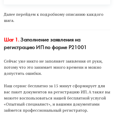
Есть только 2 законных способа:
Далее перейдем к подробному описанию каждого
шага.
Подать документы онлайн с помощью ЭЦП
(электронно-цифровая подпись).
Шаг 1.
Заполнение заявления на
Подать документы через МФЦ
(многофункциональные центры).
регистрацию ИП по форме Р21001
Сейчас уже никто не заполняет заявления от руки,
Чтобы воспользоваться первым способом и
потому что это занимает много времени и можно
подать документы онлайн с использованием ЭЦП,
допустить ошибки.
выберите услугу — «Опытный специалист».
Наш сервис бесплатно за 15 минут сформирует для
Чтобы подать документы через МФЦ, заполните
вас пакет документов на регистрацию ИП. А также вы
их в нашем «Умном сервисе» и подайте через
можете воспользоваться нашей бесплатной услугой
МФЦ самостоятельно.
«Опытный специалист», и вашими документами
займется профессиональный регистратор.
Минус второго способа — нужно ехать в МФЦ и