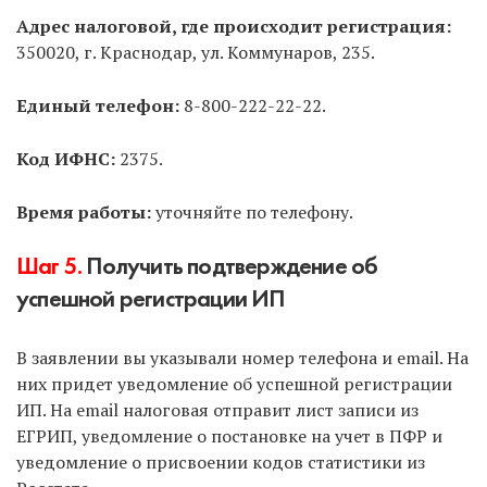
Способ 3.
Через МФЦ.
Тоже оптимальный способ,
Адрес налоговой, где происходит регистрация:
не нужно платить госпошлину, НО не все МФЦ
350020, г. Краснодар, ул. Коммунаров, 235.
занимаются ИП, и нужно прозванивать несколько
ближайших. Затем записаться на подачу и прийти
Единый телефон:
8-800-222-22-22.
в указанное время.
Код ИФНС:
2375.
Способ 4.
Через нотариуса.
Не рекомендуем без
острой необходимости, т.к. услуга дорогая.
Время работы:
уточняйте по телефону.
Способ 5.
Почтой России с объявленной
Шаг 5.
Получить подтверждение об
ценностью и описью вложения.
Не
успешной регистрации ИП
рекомендуем, т.к. нужно предварительно
заверить подпись на заявлениях у нотариуса.
В заявлении вы указывали номер телефона и email. На
них придет уведомление об успешной регистрации
Способ 6.
По доверенности может подать
ИП. На email налоговая отправит лист записи из
другое лицо за вас.
У доверенного лица должна
ЕГРИП, уведомление о постановке на учет в ПФР и
быть нотариальная доверенность на совершение
уведомление о присвоении кодов статистики из
подобных действий.