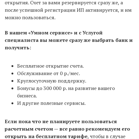
открытия. Счет за вами резервируется сразу же, а
С услугой «Опытный специалист» — всего 7
после успешной регистрации ИП активируется, и им
рабочих дней
: 3 на регистрацию в налоговой и 4
можно пользоваться.
на подготовку документов и выпуск ЭЦП.
В нашем «Умном сервисе» и с Услугой
С использованием «Умного сервиса» — от 4
специалиста вы можете сразу же выбрать банк и
рабочих дней
: 3 на регистрацию в налоговой и +
получить:
от 1 дня на формирование документов в нашем
сервисе, оплаты пошлины и запись в налоговую на
Бесплатное открытие счета.
подачу. Но не всегда удается записаться в ИФНС
Обслуживание от 0 р./мес.
на следующий день, поэтому среднее время всей
Круглосуточную поддержку.
процедуры — 5-7 дней с момента формирования
Бонусы до 300 000 р. на развитие вашего
документов в сервисе.
бизнеса.
И другие полезные сервисы.
Если пока что не планируете пользоваться
расчетным счетом — все равно рекомендуем его
открыть на бесплатном тарифе
, чтобы в случае