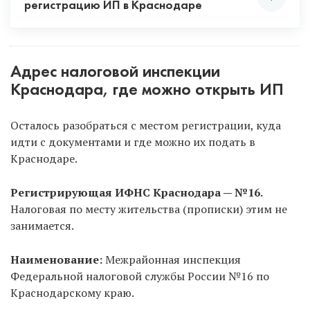
регистрацию ИП в Краснодаре
Способ 1.
Онлайн, не выходя из дома, с
помощью ЭЦП.
Рекомендуем только через
Адрес налоговой инспекции
услугу «Опытный специалист», потому что ЭЦП в
Краснодара, где можно открыть ИП
данном случае полностью бесплатна для вас. Если
же будете сами заказывать ЭЦП, то придется
Осталось разобраться с местом регистрации, куда
заплатить и ехать в удостоверяющий центр.
идти с документами и где можно их подать в
Краснодаре.
Способ 2.
Самостоятельно в налоговую.
Позвоните в регистрирующую налоговую
Регистрирующая ИФНС Краснодара — №16.
Краснодара, уточните время работы или
Налоговая по месту жительства (прописки) этим не
запишитесь на прием онлайн на официальном
занимается.
сайте налоговой
. Тоже оптимальный способ, НО
нужно платить госпошлину. Регистрирует ИП
Наименование:
Межрайонная инспекция
только регистрирующая налоговая, а не ИФНС по
Федеральной налоговой службы России №16 по
месту прописки!
Краснодарскому краю.