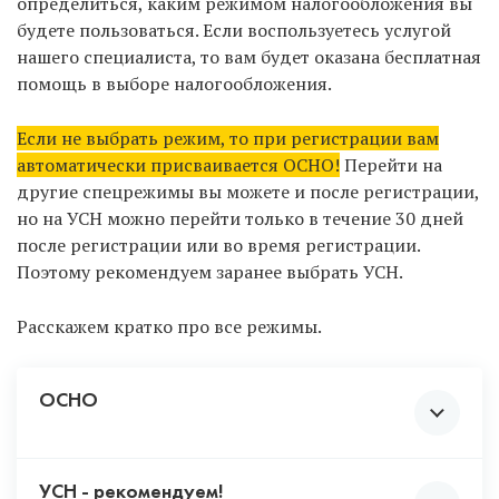
определиться, каким режимом налогообложения вы
всегда сможете отправить в налоговую
будете пользоваться. Если воспользуетесь услугой
уведомление о добавлении новых ОКВЭД.
нашего специалиста, то вам будет оказана бесплатная
Не выбирайте ВСЕ коды, чтобы «не
помощь в выборе налогообложения.
париться» с выбором. Некоторая
деятельность подлежит обязательному
Если не выбрать режим, то при регистрации вам
лицензированию и должна соответствовать
автоматически присваивается ОСНО!
Перейти на
требованиям закона. Чтобы не столкнуться с
другие спецрежимы вы можете и после регистрации,
непредвиденными проблемами, не
но на УСН можно перейти только в течение 30 дней
рекомендуем проставлять те коды,
после регистрации или во время регистрации.
деятельностью по которым вы 100% ни при
Поэтому рекомендуем заранее выбрать УСН.
каких обстоятельствах не будете заниматься.
Например, утилизация отходов,
Расскажем кратко про все режимы.
производство крепких алкогольных
напитков и т.д.
ОСНО
УСН - рекомендуем!