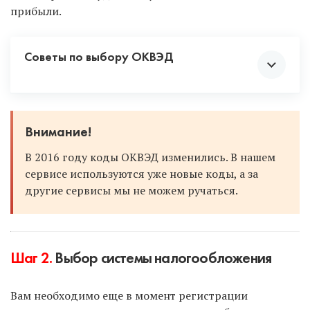
прибыли.
Советы по выбору ОКВЭД
Смело выбирайте несколько кодов, включая
Внимание!
смежную деятельность. Вдруг сейчас вы
В 2016 году коды ОКВЭД изменились. В нашем
продаете что-то в розницу, но в будущем
сервисе используются уже новые коды, а за
перейдете на опт. Или вы оказываете услуги
другие сервисы мы не можем ручаться.
по ремонту одежды и обуви, а позже
откроете производство одежды. Чтобы не
добавлять коды в будущем, постарайтесь
предусмотреть все по максимуму и
проставить коды с запасом.
Шаг 2.
Выбор системы налогообложения
Если вы в будущем решите сменить вид
деятельности, а данного кода при
Вам необходимо еще в момент регистрации
регистрации не было проставлено, то вы