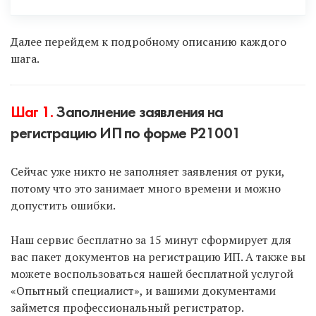
Есть только 2 законных способа:
Далее перейдем к подробному описанию каждого
шага.
Подать документы онлайн с помощью ЭЦП
(электронно-цифровая подпись).
Шаг 1.
Заполнение заявления на
Подать документы через МФЦ
(многофункциональные центры).
регистрацию ИП по форме Р21001
Сейчас уже никто не заполняет заявления от руки,
Чтобы воспользоваться первым способом и
потому что это занимает много времени и можно
подать документы онлайн с использованием ЭЦП,
допустить ошибки.
выберите услугу — «Опытный специалист».
Наш сервис бесплатно за 15 минут сформирует для
Чтобы подать документы через МФЦ, заполните
вас пакет документов на регистрацию ИП. А также вы
их в нашем «Умном сервисе» и подайте через
можете воспользоваться нашей бесплатной услугой
МФЦ самостоятельно.
«Опытный специалист», и вашими документами
займется профессиональный регистратор.
Минус второго способа — нужно ехать в МФЦ и