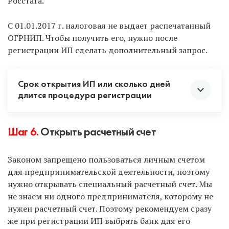
Росстата.
Делаем вывод, что первые 3 способа самые
С 01.01.2017 г. налоговая не выдает распечатанный
оптимальные. В остальном выбор за вами.
ОГРНИП. Чтобы получить его, нужно после
регистрации ИП сделать дополнительный запрос.
Срок открытия ИП или сколько дней
длится процедура регистрации
Как только документы поданы, отсчитываем 3
Шаг 6.
Открыть расчетный счет
рабочих дня. Именно через 3 дня вам придет
заветное уведомление, что вы стали
Законом запрещено пользоваться личным счетом
предпринимателем.
для предпринимательской деятельности, поэтому
нужно открывать специальный расчетный счет. Мы
Если же рассматривать всю процедуру вместе с
не знаем ни одного предпринимателя, которому не
подготовкой и подачей документов, то срок
нужен расчетный счет. Поэтому рекомендуем сразу
регистрации такой:
же при регистрации ИП выбрать банк для его