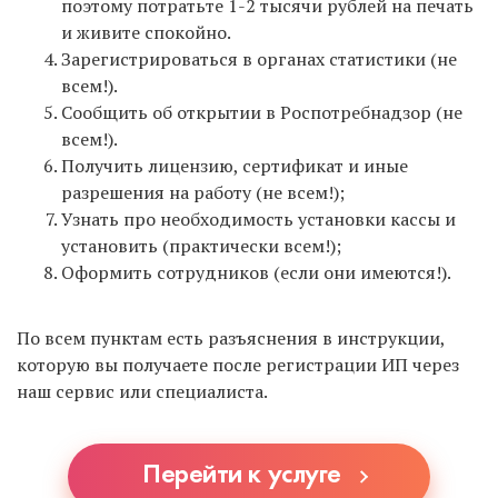
поэтому потратьте 1-2 тысячи рублей на печать
и живите спокойно.
Зарегистрироваться в органах статистики (не
Интернет-бухгалтерия «Мое дело»
всем!).
— тоже
отличный вариант. Сервис не дает 1 года
Сообщить об открытии в Роспотребнадзор (не
бесплатно, но по отзывам предпринимателей
всем!).
имеет чуть больший функционал, и можно
Получить лицензию, сертификат и иные
полноценно работать даже на ОСНО. Мы тоже
разрешения на работу (не всем!);
являемся пользователями «Моего дела», поэтому
Узнать про необходимость установки кассы и
смело можем рекомендовать. Можете
установить (практически всем!);
зарегистрироваться по
Оформить сотрудников (если они имеются!).
ЭТОЙ ССЫЛКЕ
.
По всем пунктам есть разъяснения в инструкции,
которую вы получаете после регистрации ИП через
наш сервис или специалиста.
Перейти к услуге