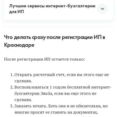
Лучшие сервисы интернет-бухгалтерии
для ИП
Что делать сразу после регистрации ИП в
Краснодаре
Интернет-бухгалтерия Эльба
для всех новых ИП
После регистрации ИП остается только:
дарит 1 год бесплатного обслуживания на
максимальном тарифе! Поэтому сразу после
регистрации ИП зарегистрируйтесь в Эльбе по
Открыть расчетный счет, если вы этого еще не
ЭТОЙ ССЫЛКЕ
и не упустите такую возможность!
сделали.
В инструкции после формирования документов в
Воспользоваться 1 годом бесплатной интернет-
нашем сервисе вам на почту также придет ссылка
бухгалтерии Эльба, если вы еще этого не
для регистрации в Эльбе.
сделали.
Заказать печать. Хоть она и не обязательна, но
многие просят ее ставить на документах,