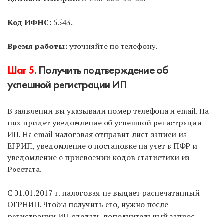
занимаются ИП, и нужно прозванивать несколько
ближайших. Затем записаться на подачу и прийти
Код ИФНС:
5543.
в указанное время.
Время работы:
уточняйте по телефону.
Способ 4.
Через нотариуса.
Не рекомендуем без
острой необходимости, т.к. услуга дорогая.
Шаг 5.
Получить подтверждение об
успешной регистрации ИП
Способ 5.
Почтой России с объявленной
ценностью и описью вложения.
Не
В заявлении вы указывали номер телефона и email. На
рекомендуем, т.к. нужно предварительно
них придет уведомление об успешной регистрации
заверить подпись на заявлениях у нотариуса.
ИП. На email налоговая отправит лист записи из
ЕГРИП, уведомление о постановке на учет в ПФР и
Способ 6.
По доверенности может подать
уведомление о присвоении кодов статистики из
другое лицо за вас.
У доверенного лица должна
Росстата.
быть нотариальная доверенность на совершение
подобных действий.
С 01.01.2017 г. налоговая не выдает распечатанный
ОГРНИП. Чтобы получить его, нужно после
Делаем вывод, что первые 3 способа самые
регистрации ИП сделать дополнительный запрос.
оптимальные. В остальном выбор за вами.