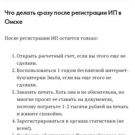
Что делать сразу после регистрации ИП в
Омске
Интернет-бухгалтерия Эльба
для всех новых ИП
После регистрации ИП остается только:
дарит 1 год бесплатного обслуживания на
максимальном тарифе! Поэтому сразу после
регистрации ИП зарегистрируйтесь в Эльбе по
Открыть расчетный счет, если вы этого еще не
ЭТОЙ ССЫЛКЕ
и не упустите такую возможность!
сделали.
В инструкции после формирования документов в
Воспользоваться 1 годом бесплатной интернет-
нашем сервисе вам на почту также придет ссылка
бухгалтерии Эльба, если вы еще этого не
для регистрации в Эльбе.
сделали.
Заказать печать. Хоть она и не обязательна, но
многие просят ее ставить на документах,
поэтому потратьте 1-2 тысячи рублей на печать
и живите спокойно.
Зарегистрироваться в органах статистики (не
Интернет-бухгалтерия «Мое дело»
всем!).
— тоже