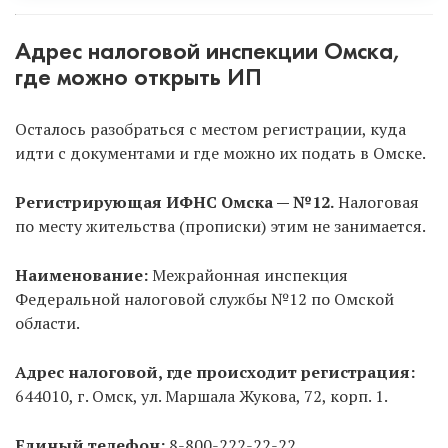
Способ 1.
Онлайн, не выходя из дома, с
помощью ЭЦП.
Рекомендуем только через
Адрес налоговой инспекции Омска,
услугу «Опытный специалист», потому что ЭЦП в
где можно открыть ИП
данном случае полностью бесплатна для вас. Если
же будете сами заказывать ЭЦП, то придется
Осталось разобраться с местом регистрации, куда
заплатить и ехать в удостоверяющий центр.
идти с документами и где можно их подать в Омске.
Способ 2.
Самостоятельно в налоговую.
Регистрирующая ИФНС Омска — №12.
Налоговая
Позвоните в регистрирующую налоговую Омска,
по месту жительства (прописки) этим не занимается.
уточните время работы или
запишитесь на прием
онлайн на официальном сайте налоговой
. Тоже
Наименование:
Межрайонная инспекция
оптимальный способ, НО нужно платить
Федеральной налоговой службы №12 по Омской
госпошлину. Регистрирует ИП только
области.
регистрирующая налоговая, а не ИФНС по месту
прописки!
Адрес налоговой, где происходит регистрация:
644010, г. Омск, ул. Маршала Жукова, 72, корп. 1.
Способ 3.
Через МФЦ.
Тоже оптимальный способ,
не нужно платить госпошлину, НО не все МФЦ
Единый телефон:
8-800-222-22-22.