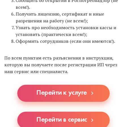
отличный вариант. Сервис не дает 1 года
Сообщить об открытии в Роспотребнадзор (не
бесплатно, но по отзывам предпринимателей
всем!).
имеет чуть больший функционал, и можно
Получить лицензию, сертификат и иные
полноценно работать даже на ОСНО. Мы тоже
разрешения на работу (не всем!);
являемся пользователями «Моего дела», поэтому
Узнать про необходимость установки кассы и
смело можем рекомендовать. Можете
установить (практически всем!);
зарегистрироваться по
Оформить сотрудников (если они имеются!).
ЭТОЙ ССЫЛКЕ
.
По всем пунктам есть разъяснения в инструкции,
которую вы получаете после регистрации ИП через
наш сервис или специалиста.
Перейти к услуге
Перейти в сервис