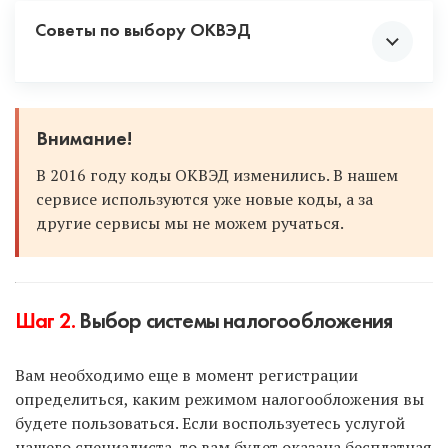
Советы по выбору ОКВЭД
Смело выбирайте несколько кодов, включая
Внимание!
смежную деятельность. Вдруг сейчас вы
В 2016 году коды ОКВЭД изменились. В нашем
продаете что-то в розницу, но в будущем
сервисе используются уже новые коды, а за
перейдете на опт. Или вы оказываете услуги
другие сервисы мы не можем ручаться.
по ремонту одежды и обуви, а позже
откроете производство одежды. Чтобы не
добавлять коды в будущем, постарайтесь
предусмотреть все по максимуму и
проставить коды с запасом.
Шаг 2.
Выбор системы налогообложения
Если вы в будущем решите сменить вид
деятельности, а данного кода при
Вам необходимо еще в момент регистрации
регистрации не было проставлено, то вы
определиться, каким режимом налогообложения вы
всегда сможете отправить в налоговую
будете пользоваться. Если воспользуетесь услугой
уведомление о добавлении новых ОКВЭД.
нашего специалиста, то вам будет оказана бесплатная