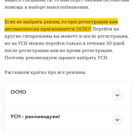
Не выбирайте ВСЕ коды, чтобы «не
помощь в выборе налогообложения.
париться» с выбором. Некоторая
деятельность подлежит обязательному
Если не выбрать режим, то при регистрации вам
лицензированию и должна соответствовать
автоматически присваивается ОСНО!
Перейти на
требованиям закона. Чтобы не столкнуться с
другие спецрежимы вы можете и после регистрации,
непредвиденными проблемами, не
но на УСН можно перейти только в течение 30 дней
рекомендуем проставлять те коды,
после регистрации или во время регистрации.
деятельностью по которым вы 100% ни при
Поэтому рекомендуем заранее выбрать УСН.
каких обстоятельствах не будете заниматься.
Например, утилизация отходов,
Расскажем кратко про все режимы.
производство крепких алкогольных
напитков и т.д.
ОСНО
УСН - рекомендуем!
Возлагает на предпринимателя обязанности по
уплате полного перечня налогов: НДС 20%, налога
на прибыль, налога на имущество и т. д. Именно