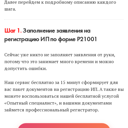
Есть только 2 законных способа:
Далее перейдем к подробному описанию каждого
шага.
Подать документы онлайн с помощью ЭЦП
(электронно-цифровая подпись).
Шаг 1.
Заполнение заявления на
Подать документы через МФЦ
(многофункциональные центры).
регистрацию ИП по форме Р21001
Сейчас уже никто не заполняет заявления от руки,
Чтобы воспользоваться первым способом и
потому что это занимает много времени и можно
подать документы онлайн с использованием ЭЦП,
допустить ошибки.
выберите услугу — «Опытный специалист».
Наш сервис бесплатно за 15 минут сформирует для
Чтобы подать документы через МФЦ, заполните
вас пакет документов на регистрацию ИП. А также вы
их в нашем «Умном сервисе» и подайте через
можете воспользоваться нашей бесплатной услугой
МФЦ самостоятельно.
«Опытный специалист», и вашими документами
займется профессиональный регистратор.
Минус второго способа — нужно ехать в МФЦ и
стоять в очереди, если она будет. А также нужно
уточнять у ближайших МФЦ, принимают ли они