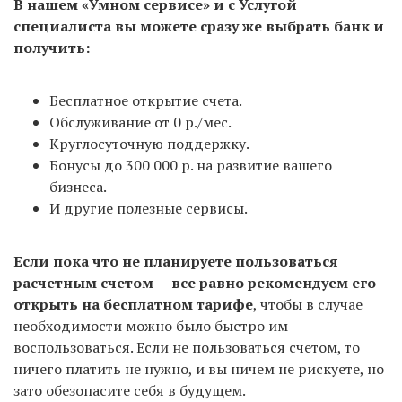
В нашем «Умном сервисе» и с Услугой
С использованием «Умного сервиса» — от 4
специалиста вы можете сразу же выбрать банк и
рабочих дней
: 3 на регистрацию в налоговой и +
получить:
от 1 дня на формирование документов в нашем
сервисе, оплаты пошлины и запись в налоговую на
Бесплатное открытие счета.
подачу. Но не всегда удается записаться в ИФНС
Обслуживание от 0 р./мес.
на следующий день, поэтому среднее время всей
Круглосуточную поддержку.
процедуры — 5-7 дней с момента формирования
Бонусы до 300 000 р. на развитие вашего
документов в сервисе.
бизнеса.
И другие полезные сервисы.
Если пока что не планируете пользоваться
расчетным счетом — все равно рекомендуем его
открыть на бесплатном тарифе
, чтобы в случае
необходимости можно было быстро им
воспользоваться. Если не пользоваться счетом, то
ничего платить не нужно, и вы ничем не рискуете, но
зато обезопасите себя в будущем.