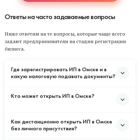
Ответы на часто задаваемые вопросы
Ниже ответим на те вопросы, которые чаще всего
задают предприниматели на стадии регистрации
бизнеса.
Где зарегистрировать ИП в Омске и в
какую налоговую подавать документы?
Кто может открыть ИП в Омске?
В Омске только одна налоговая, где открывают
ИП — ИФНС 12. Выше мы указали ее адрес и
другие данные. Куда и где подавать документы
для регистрации индивидуального
Как дистанционно открыть ИП в Омске
Открыть ИП может любой совершеннолетний
предпринимателя, читайте выше в статье.
без личного присутствия?
гражданин России. Если вам еще нет 18 лет, то
потребуется письменное согласие родителей.