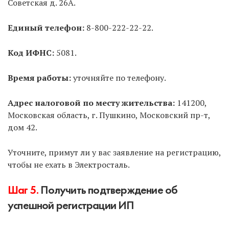
Советская д. 26А.
не нужно платить госпошлину, НО не все МФЦ
занимаются ИП, и нужно прозванивать несколько
Единый телефон:
8-800-222-22-22.
ближайших. Затем записаться на подачу и прийти
в указанное время.
Код ИФНС:
5081.
Способ 4.
Через нотариуса.
Не рекомендуем без
Время работы:
уточняйте по телефону.
острой необходимости, т.к. услуга дорогая.
Адрес налоговой по месту жительства:
141200,
Способ 5.
Почтой России с объявленной
Московская область, г. Пушкино, Московский пр-т,
ценностью и описью вложения.
Не
дом 42.
рекомендуем, т.к. нужно предварительно
заверить подпись на заявлениях у нотариуса.
Уточните, примут ли у вас заявление на регистрацию,
чтобы не ехать в Электросталь.
Способ 6.
По доверенности может подать
другое лицо за вас.
У доверенного лица должна
Шаг 5.
Получить подтверждение об
быть нотариальная доверенность на совершение
успешной регистрации ИП
подобных действий.