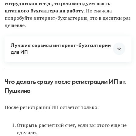
сотрудников и т.д., то рекомендуем взять
штатного бухгалтера на работу.
Но сначала
попробуйте интернет-бухгалтерию, это в десятки раз
дешевле.
Лучшие сервисы интернет-бухгалтерии
для ИП
Что делать сразу после регистрации ИП в г.
Пушкино
Интернет-бухгалтерия Эльба
для всех новых ИП
После регистрации ИП остается только:
дарит 1 год бесплатного обслуживания на
максимальном тарифе! Поэтому сразу после
регистрации ИП зарегистрируйтесь в Эльбе по
Открыть расчетный счет, если вы этого еще не
ЭТОЙ ССЫЛКЕ
и не упустите такую возможность!
сделали.