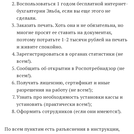
В инструкции после формирования документов в
Воспользоваться 1 годом бесплатной интернет-
нашем сервисе вам на почту также придет ссылка
бухгалтерии Эльба, если вы еще этого не
для регистрации в Эльбе.
сделали.
Заказать печать. Хоть она и не обязательна, но
многие просят ее ставить на документах,
поэтому потратьте 1-2 тысячи рублей на печать
и живите спокойно.
Зарегистрироваться в органах статистики (не
Интернет-бухгалтерия «Мое дело»
всем!).
— тоже
отличный вариант. Сервис не дает 1 года
Сообщить об открытии в Роспотребнадзор (не
бесплатно, но по отзывам предпринимателей
всем!).
имеет чуть больший функционал, и можно
Получить лицензию, сертификат и иные
полноценно работать даже на ОСНО. Мы тоже
разрешения на работу (не всем!);
являемся пользователями «Моего дела», поэтому
Узнать про необходимость установки кассы и
смело можем рекомендовать. Можете
установить (практически всем!);
зарегистрироваться по
Оформить сотрудников (если они имеются!).
ЭТОЙ ССЫЛКЕ
.
По всем пунктам есть разъяснения в инструкции,