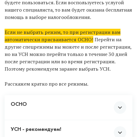
всегда сможете отправить в налоговую
будете пользоваться. Если воспользуетесь услугой
уведомление о добавлении новых ОКВЭД.
нашего специалиста, то вам будет оказана бесплатная
Не выбирайте ВСЕ коды, чтобы «не
помощь в выборе налогообложения.
париться» с выбором. Некоторая
деятельность подлежит обязательному
Если не выбрать режим, то при регистрации вам
лицензированию и должна соответствовать
автоматически присваивается ОСНО!
Перейти на
требованиям закона. Чтобы не столкнуться с
другие спецрежимы вы можете и после регистрации,
непредвиденными проблемами, не
но на УСН можно перейти только в течение 30 дней
рекомендуем проставлять те коды,
после регистрации или во время регистрации.
деятельностью по которым вы 100% ни при
Поэтому рекомендуем заранее выбрать УСН.
каких обстоятельствах не будете заниматься.
Например, утилизация отходов,
Расскажем кратко про все режимы.
производство крепких алкогольных
напитков и т.д.
ОСНО
УСН - рекомендуем!
Возлагает на предпринимателя обязанности по