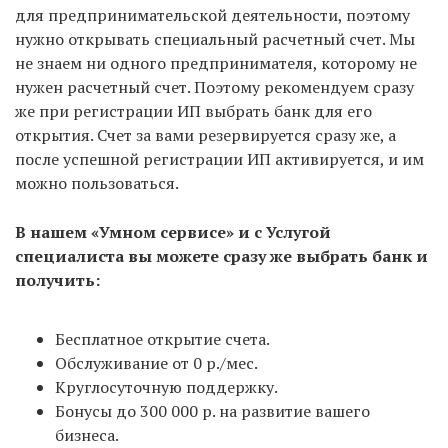
предпринимателем.
для предпринимательской деятельности, поэтому
нужно открывать специальный расчетный счет. Мы
Если же рассматривать всю процедуру вместе с
не знаем ни одного предпринимателя, которому не
подготовкой и подачей документов, то срок
нужен расчетный счет. Поэтому рекомендуем сразу
регистрации такой:
же при регистрации ИП выбрать банк для его
открытия. Счет за вами резервируется сразу же, а
С услугой «Опытный специалист» — всего 7
после успешной регистрации ИП активируется, и им
рабочих дней
: 3 на регистрацию в налоговой и 4
можно пользоваться.
на подготовку документов и выпуск ЭЦП.
В нашем «Умном сервисе» и с Услугой
С использованием «Умного сервиса» — от 4
специалиста вы можете сразу же выбрать банк и
рабочих дней
: 3 на регистрацию в налоговой и +
получить:
от 1 дня на формирование документов в нашем
сервисе, оплаты пошлины и запись в налоговую на
Бесплатное открытие счета.
подачу. Но не всегда удается записаться в ИФНС
Обслуживание от 0 р./мес.
на следующий день, поэтому среднее время всей
Круглосуточную поддержку.
процедуры — 5-7 дней с момента формирования
Бонусы до 300 000 р. на развитие вашего
документов в сервисе.
бизнеса.