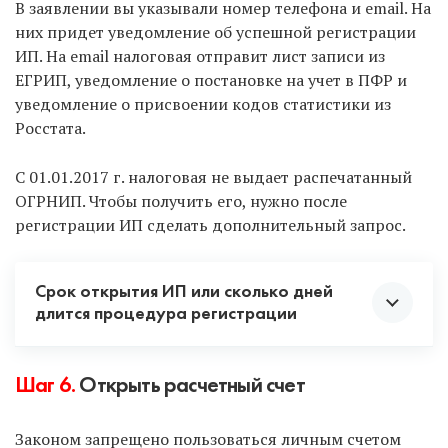
В заявлении вы указывали номер телефона и email. На
Делаем вывод, что первые 3 способа самые
них придет уведомление об успешной регистрации
оптимальные. В остальном выбор за вами.
ИП. На email налоговая отправит лист записи из
ЕГРИП, уведомление о постановке на учет в ПФР и
уведомление о присвоении кодов статистики из
Росстата.
С 01.01.2017 г. налоговая не выдает распечатанный
ОГРНИП. Чтобы получить его, нужно после
регистрации ИП сделать дополнительный запрос.
Срок открытия ИП или сколько дней
длится процедура регистрации
Как только документы поданы, отсчитываем 3
Шаг 6.
Открыть расчетный счет
рабочих дня. Именно через 3 дня вам придет
заветное уведомление, что вы стали
Законом запрещено пользоваться личным счетом