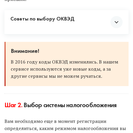
Советы по выбору ОКВЭД
Смело выбирайте несколько кодов, включая
Внимание!
смежную деятельность. Вдруг сейчас вы
В 2016 году коды ОКВЭД изменились. В нашем
продаете что-то в розницу, но в будущем
сервисе используются уже новые коды, а за
перейдете на опт. Или вы оказываете услуги
другие сервисы мы не можем ручаться.
по ремонту одежды и обуви, а позже
откроете производство одежды. Чтобы не
добавлять коды в будущем, постарайтесь
предусмотреть все по максимуму и
проставить коды с запасом.
Шаг 2.
Выбор системы налогообложения
Если вы в будущем решите сменить вид
деятельности, а данного кода при
Вам необходимо еще в момент регистрации
регистрации не было проставлено, то вы
определиться, каким режимом налогообложения вы