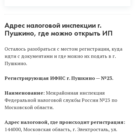
Способ 1.
Онлайн, не выходя из дома, с
помощью ЭЦП.
Рекомендуем только через
Адрес налоговой инспекции г.
услугу «Опытный специалист», потому что ЭЦП в
Пушкино, где можно открыть ИП
данном случае полностью бесплатна для вас. Если
же будете сами заказывать ЭЦП, то придется
Осталось разобраться с местом регистрации, куда
заплатить и ехать в удостоверяющий центр.
идти с документами и где можно их подать в г.
Пушкино.
Способ 2.
Самостоятельно в налоговую.
Позвоните в регистрирующую налоговую г.
Регистрирующая ИФНС г. Пушкино — №23.
Пушкино, уточните время работы или
запишитесь
на прием онлайн на официальном сайте
Наименование:
Межрайонная инспекция
налоговой
. Тоже оптимальный способ, НО нужно
Федеральной налоговой службы России №23 по
платить госпошлину. Регистрирует ИП только
Московской области.
регистрирующая налоговая, а не ИФНС по месту
прописки!
Адрес налоговой, где происходит регистрация:
144000, Московская область, г. Электросталь, ул.
Способ 3.
Через МФЦ.
Тоже оптимальный способ,