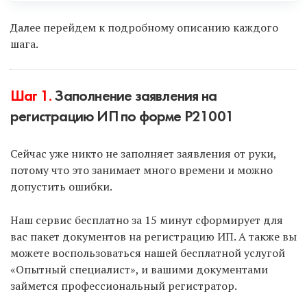
Есть только 2 законных способа:
Далее перейдем к подробному описанию каждого
шага.
Подать документы онлайн с помощью ЭЦП
(электронно-цифровая подпись).
Шаг 1.
Заполнение заявления на
Подать документы через МФЦ
(многофункциональные центры).
регистрацию ИП по форме Р21001
Сейчас уже никто не заполняет заявления от руки,
Чтобы воспользоваться первым способом и
потому что это занимает много времени и можно
подать документы онлайн с использованием ЭЦП,
допустить ошибки.
выберите услугу — «Опытный специалист».
Наш сервис бесплатно за 15 минут сформирует для
Чтобы подать документы через МФЦ, заполните
вас пакет документов на регистрацию ИП. А также вы
их в нашем «Умном сервисе» и подайте через
можете воспользоваться нашей бесплатной услугой
МФЦ самостоятельно.
«Опытный специалист», и вашими документами
займется профессиональный регистратор.
Минус второго способа — нужно ехать в МФЦ и
стоять в очереди, если она будет. А также нужно