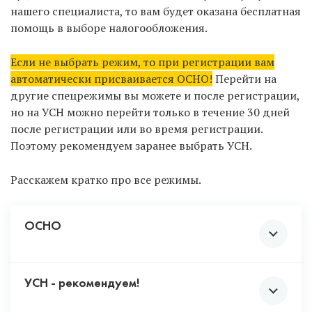
уведомление о добавлении новых ОКВЭД.
нашего специалиста, то вам будет оказана бесплатная
Не выбирайте ВСЕ коды, чтобы «не
помощь в выборе налогообложения.
париться» с выбором. Некоторая
деятельность подлежит обязательному
Если не выбрать режим, то при регистрации вам
лицензированию и должна соответствовать
автоматически присваивается ОСНО!
Перейти на
требованиям закона. Чтобы не столкнуться с
другие спецрежимы вы можете и после регистрации,
непредвиденными проблемами, не
но на УСН можно перейти только в течение 30 дней
рекомендуем проставлять те коды,
после регистрации или во время регистрации.
деятельностью по которым вы 100% ни при
Поэтому рекомендуем заранее выбрать УСН.
каких обстоятельствах не будете заниматься.
Например, утилизация отходов,
Расскажем кратко про все режимы.
производство крепких алкогольных
напитков и т.д.
ОСНО
УСН - рекомендуем!
Возлагает на предпринимателя обязанности по
уплате полного перечня налогов: НДС 20%, налога