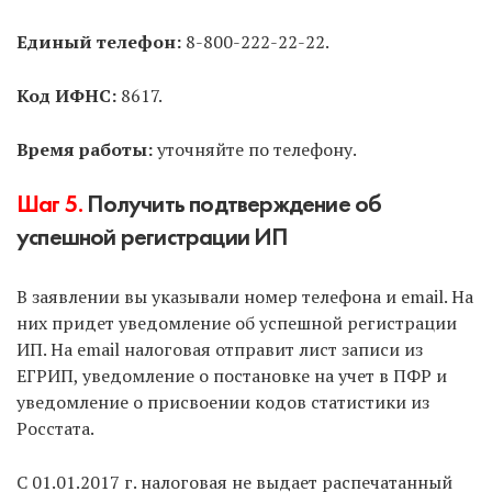
не нужно платить госпошлину, НО не все МФЦ
занимаются ИП, и нужно прозванивать несколько
Единый телефон:
8-800-222-22-22.
ближайших. Затем записаться на подачу и прийти
в указанное время.
Код ИФНС:
8617.
Способ 4.
Через нотариуса.
Не рекомендуем без
Время работы:
уточняйте по телефону.
острой необходимости, т.к. услуга дорогая.
Шаг 5.
Получить подтверждение об
Способ 5.
Почтой России с объявленной
успешной регистрации ИП
ценностью и описью вложения.
Не
рекомендуем, т.к. нужно предварительно
В заявлении вы указывали номер телефона и email. На
заверить подпись на заявлениях у нотариуса.
них придет уведомление об успешной регистрации
ИП. На email налоговая отправит лист записи из
Способ 6.
По доверенности может подать
ЕГРИП, уведомление о постановке на учет в ПФР и
другое лицо за вас.
У доверенного лица должна
уведомление о присвоении кодов статистики из
быть нотариальная доверенность на совершение
Росстата.
подобных действий.
С 01.01.2017 г. налоговая не выдает распечатанный
Делаем вывод, что первые 3 способа самые