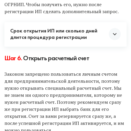
ОГРНИП. Чтобы получить его, нужно после
оптимальные. В остальном выбор за вами.
регистрации ИП сделать дополнительный запрос.
Срок открытия ИП или сколько дней
длится процедура регистрации
Как только документы поданы, отсчитываем 3
Шаг 6.
Открыть расчетный счет
рабочих дня. Именно через 3 дня вам придет
заветное уведомление, что вы стали
Законом запрещено пользоваться личным счетом
предпринимателем.
для предпринимательской деятельности, поэтому
нужно открывать специальный расчетный счет. Мы
Если же рассматривать всю процедуру вместе с
не знаем ни одного предпринимателя, которому не
подготовкой и подачей документов, то срок
нужен расчетный счет. Поэтому рекомендуем сразу
регистрации такой:
же при регистрации ИП выбрать банк для его
открытия. Счет за вами резервируется сразу же, а
С услугой «Опытный специалист» — всего 7
после успешной регистрации ИП активируется, и им
рабочих дней
: 3 на регистрацию в налоговой и 4
можно пользоваться.