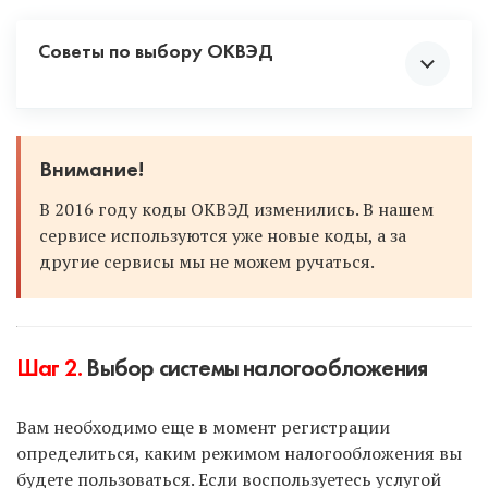
Советы по выбору ОКВЭД
Смело выбирайте несколько кодов, включая
Внимание!
смежную деятельность. Вдруг сейчас вы
В 2016 году коды ОКВЭД изменились. В нашем
продаете что-то в розницу, но в будущем
сервисе используются уже новые коды, а за
перейдете на опт. Или вы оказываете услуги
другие сервисы мы не можем ручаться.
по ремонту одежды и обуви, а позже
откроете производство одежды. Чтобы не
добавлять коды в будущем, постарайтесь
предусмотреть все по максимуму и
проставить коды с запасом.
Шаг 2.
Выбор системы налогообложения
Если вы в будущем решите сменить вид
деятельности, а данного кода при
Вам необходимо еще в момент регистрации
регистрации не было проставлено, то вы
определиться, каким режимом налогообложения вы
всегда сможете отправить в налоговую
будете пользоваться. Если воспользуетесь услугой