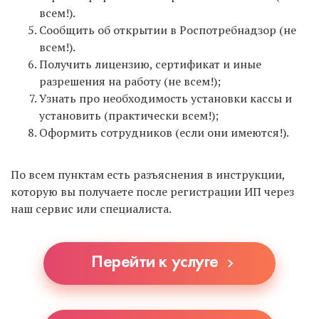
Интернет-бухгалтерия «Мое дело»
всем!).
— тоже
отличный вариант. Сервис не дает 1 года
Сообщить об открытии в Роспотребнадзор (не
бесплатно, но по отзывам предпринимателей
всем!).
имеет чуть больший функционал, и можно
Получить лицензию, сертификат и иные
полноценно работать даже на ОСНО. Мы тоже
разрешения на работу (не всем!);
являемся пользователями «Моего дела», поэтому
Узнать про необходимость установки кассы и
смело можем рекомендовать. Можете
установить (практически всем!);
зарегистрироваться по
Оформить сотрудников (если они имеются!).
ЭТОЙ ССЫЛКЕ
.
По всем пунктам есть разъяснения в инструкции,
которую вы получаете после регистрации ИП через
наш сервис или специалиста.
Перейти к услуге