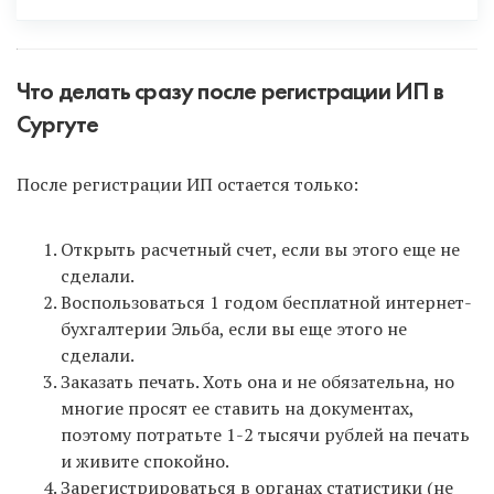
Что делать сразу после регистрации ИП в
Сургуте
Интернет-бухгалтерия Эльба
для всех новых ИП
После регистрации ИП остается только:
дарит 1 год бесплатного обслуживания на
максимальном тарифе! Поэтому сразу после
регистрации ИП зарегистрируйтесь в Эльбе по
Открыть расчетный счет, если вы этого еще не
ЭТОЙ ССЫЛКЕ
и не упустите такую возможность!
сделали.
В инструкции после формирования документов в
Воспользоваться 1 годом бесплатной интернет-
нашем сервисе вам на почту также придет ссылка
бухгалтерии Эльба, если вы еще этого не
для регистрации в Эльбе.
сделали.
Заказать печать. Хоть она и не обязательна, но
многие просят ее ставить на документах,
поэтому потратьте 1-2 тысячи рублей на печать
и живите спокойно.
Зарегистрироваться в органах статистики (не