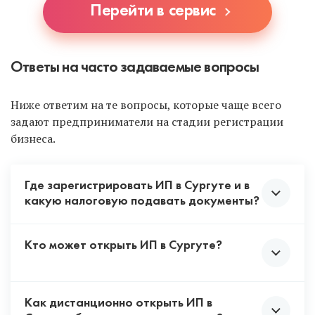
Перейти в сервис
Ответы на часто задаваемые вопросы
Ниже ответим на те вопросы, которые чаще всего
задают предприниматели на стадии регистрации
бизнеса.
Где зарегистрировать ИП в Сургуте и в
какую налоговую подавать документы?
Кто может открыть ИП в Сургуте?
В Сургуте только одна налоговая, где открывают
ИП. Выше мы указали ее адрес и другие данные.
Куда и где подавать документы для регистрации
индивидуального предпринимателя, читайте
Как дистанционно открыть ИП в
Открыть ИП может любой совершеннолетний