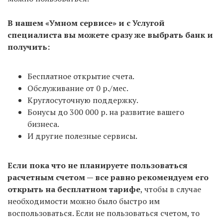
на подготовку документов и выпуск ЭЦП.
В нашем «Умном сервисе» и с Услугой
С использованием «Умного сервиса» — от 4
специалиста вы можете сразу же выбрать банк и
рабочих дней
: 3 на регистрацию в налоговой и +
получить:
от 1 дня на формирование документов в нашем
сервисе, оплаты пошлины и запись в налоговую на
Бесплатное открытие счета.
подачу. Но не всегда удается записаться в ИФНС
Обслуживание от 0 р./мес.
на следующий день, поэтому среднее время всей
Круглосуточную поддержку.
процедуры — 5-7 дней с момента формирования
Бонусы до 300 000 р. на развитие вашего
документов в сервисе.
бизнеса.
И другие полезные сервисы.
Если пока что не планируете пользоваться
расчетным счетом — все равно рекомендуем его
открыть на бесплатном тарифе
, чтобы в случае
необходимости можно было быстро им
воспользоваться. Если не пользоваться счетом, то