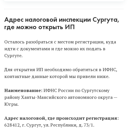
Способ 1.
Онлайн, не выходя из дома, с
помощью ЭЦП.
Рекомендуем только через
Адрес налоговой инспекции Сургута,
услугу «Опытный специалист», потому что ЭЦП в
где можно открыть ИП
данном случае полностью бесплатна для вас. Если
же будете сами заказывать ЭЦП, то придется
Осталось разобраться с местом регистрации, куда
заплатить и ехать в удостоверяющий центр.
идти с документами и где можно их подать в
Сургуте.
Способ 2.
Самостоятельно в налоговую.
Позвоните в регистрирующую налоговую Сургута,
Для открытия ИП необходимо обратиться в ИФНС,
уточните время работы или
запишитесь на прием
контактные данные которой мы привели ниже.
онлайн на официальном сайте налоговой
. Тоже
оптимальный способ, НО нужно платить
Наименование:
ИФНС России по Сургутскому
госпошлину. Регистрирует ИП только
району Ханты-Мансийского автономного округа —
регистрирующая налоговая, а не ИФНС по месту
Югры.
прописки!
Адрес налоговой, где происходит регистрация:
Способ 3.
Через МФЦ.
Тоже оптимальный способ,
628412, г. Сургут, ул. Республики, д. 73/1.