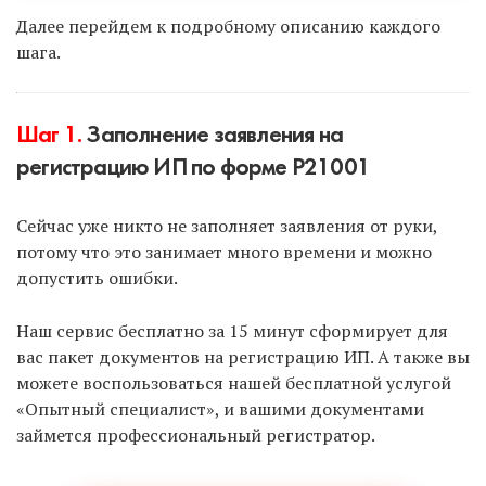
Есть только 2 законных способа:
Далее перейдем к подробному описанию каждого
шага.
Подать документы онлайн с помощью ЭЦП
(электронно-цифровая подпись).
Шаг 1.
Заполнение заявления на
Подать документы через МФЦ
(многофункциональные центры).
регистрацию ИП по форме Р21001
Сейчас уже никто не заполняет заявления от руки,
Чтобы воспользоваться первым способом и
потому что это занимает много времени и можно
подать документы онлайн с использованием ЭЦП,
допустить ошибки.
выберите услугу — «Опытный специалист».
Наш сервис бесплатно за 15 минут сформирует для
Чтобы подать документы через МФЦ, заполните
вас пакет документов на регистрацию ИП. А также вы
их в нашем «Умном сервисе» и подайте через
можете воспользоваться нашей бесплатной услугой
МФЦ самостоятельно.
«Опытный специалист», и вашими документами
займется профессиональный регистратор.
Минус второго способа — нужно ехать в МФЦ и
стоять в очереди, если она будет. А также нужно