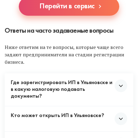
Перейти в сервис
Ответы на часто задаваемые вопросы
Ниже ответим на те вопросы, которые чаще всего
задают предприниматели на стадии регистрации
бизнеса.
Где зарегистрировать ИП в Ульяновске и
в какую налоговую подавать
документы?
Кто может открыть ИП в Ульяновске?
В Ульяновске только одна налоговая, где
открывают ИП. Выше мы указали ее адрес и
другие данные. Куда и где подавать документы