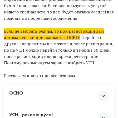
всегда сможете отправить в налоговую
будете пользоваться. Если воспользуетесь услугой
уведомление о добавлении новых ОКВЭД.
нашего специалиста, то вам будет оказана бесплатная
Не выбирайте ВСЕ коды, чтобы «не
помощь в выборе налогообложения.
париться» с выбором. Некоторая
деятельность подлежит обязательному
Если не выбрать режим, то при регистрации вам
лицензированию и должна соответствовать
автоматически присваивается ОСНО!
Перейти на
требованиям закона. Чтобы не столкнуться с
другие спецрежимы вы можете и после регистрации,
непредвиденными проблемами, не
но на УСН можно перейти только в течение 30 дней
рекомендуем проставлять те коды,
после регистрации или во время регистрации.
деятельностью по которым вы 100% ни при
Поэтому рекомендуем заранее выбрать УСН.
каких обстоятельствах не будете заниматься.
Например, утилизация отходов,
Расскажем кратко про все режимы.
производство крепких алкогольных
напитков и т.д.
ОСНО
УСН - рекомендуем!
Возлагает на предпринимателя обязанности по