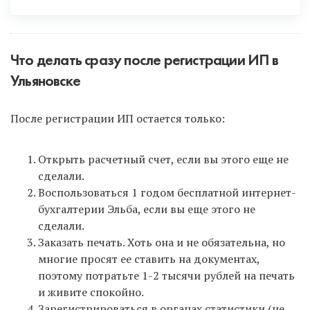
Что делать сразу после регистрации ИП в
Ульяновске
Интернет-бухгалтерия Эльба
для всех новых ИП
После регистрации ИП остается только:
дарит 1 год бесплатного обслуживания на
максимальном тарифе! Поэтому сразу после
регистрации ИП зарегистрируйтесь в Эльбе по
Открыть расчетный счет, если вы этого еще не
ЭТОЙ ССЫЛКЕ
и не упустите такую возможность!
сделали.
В инструкции после формирования документов в
Воспользоваться 1 годом бесплатной интернет-
нашем сервисе вам на почту также придет ссылка
бухгалтерии Эльба, если вы еще этого не
для регистрации в Эльбе.
сделали.
Заказать печать. Хоть она и не обязательна, но
многие просят ее ставить на документах,
поэтому потратьте 1-2 тысячи рублей на печать
и живите спокойно.
Зарегистрироваться в органах статистики (не