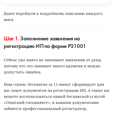
Есть только 2 законных способа:
Далее перейдем к подробному описанию каждого
шага.
Подать документы онлайн с помощью ЭЦП
(электронно-цифровая подпись).
Шаг 1.
Заполнение заявления на
Подать документы через МФЦ
(многофункциональные центры).
регистрацию ИП по форме Р21001
Сейчас уже никто не заполняет заявления от руки,
Чтобы воспользоваться первым способом и
потому что это занимает много времени и можно
подать документы онлайн с использованием ЭЦП,
допустить ошибки.
выберите услугу — «Опытный специалист».
Наш сервис бесплатно за 15 минут сформирует для
Чтобы подать документы через МФЦ, заполните
вас пакет документов на регистрацию ИП. А также вы
их в нашем «Умном сервисе» и подайте через
можете воспользоваться нашей бесплатной услугой
МФЦ самостоятельно.
«Опытный специалист», и вашими документами
займется профессиональный регистратор.
Минус второго способа — нужно ехать в МФЦ и