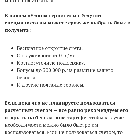
можно пользоваться.
на подготовку документов и выпуск ЭЦП.
В нашем «Умном сервисе» и с Услугой
С использованием «Умного сервиса» — от 4
специалиста вы можете сразу же выбрать банк и
рабочих дней
: 3 на регистрацию в налоговой и +
получить:
от 1 дня на формирование документов в нашем
сервисе, оплаты пошлины и запись в налоговую на
Бесплатное открытие счета.
подачу. Но не всегда удается записаться в ИФНС
Обслуживание от 0 р./мес.
на следующий день, поэтому среднее время всей
Круглосуточную поддержку.
процедуры — 5-7 дней с момента формирования
Бонусы до 300 000 р. на развитие вашего
документов в сервисе.
бизнеса.
И другие полезные сервисы.
Если пока что не планируете пользоваться
расчетным счетом — все равно рекомендуем его
открыть на бесплатном тарифе
, чтобы в случае
необходимости можно было быстро им
воспользоваться. Если не пользоваться счетом, то