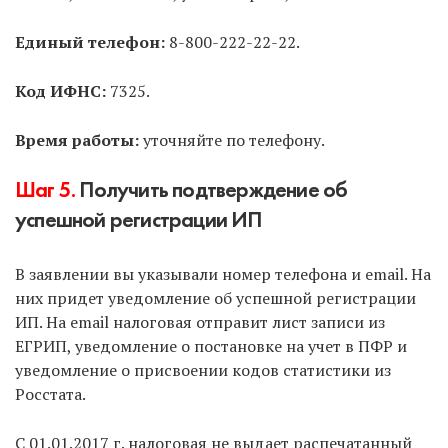
Способ 3.
Через МФЦ.
Тоже оптимальный способ,
не нужно платить госпошлину, НО не все МФЦ
Единый телефон:
8-800-222-22-22.
занимаются ИП, и нужно прозванивать несколько
ближайших. Затем записаться на подачу и прийти
Код ИФНС:
7325.
в указанное время.
Время работы:
уточняйте по телефону.
Способ 4.
Через нотариуса.
Не рекомендуем без
острой необходимости, т.к. услуга дорогая.
Шаг 5.
Получить подтверждение об
успешной регистрации ИП
Способ 5.
Почтой России с объявленной
ценностью и описью вложения.
Не
В заявлении вы указывали номер телефона и email. На
рекомендуем, т.к. нужно предварительно
них придет уведомление об успешной регистрации
заверить подпись на заявлениях у нотариуса.
ИП. На email налоговая отправит лист записи из
ЕГРИП, уведомление о постановке на учет в ПФР и
Способ 6.
По доверенности может подать
уведомление о присвоении кодов статистики из
другое лицо за вас.
У доверенного лица должна
Росстата.
быть нотариальная доверенность на совершение
подобных действий.
С 01.01.2017 г. налоговая не выдает распечатанный