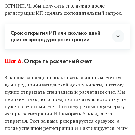
ОГРНИП. Чтобы получить его, нужно после
Делаем вывод, что первые 3 способа самые
регистрации ИП сделать дополнительный запрос.
оптимальные. В остальном выбор за вами.
Срок открытия ИП или сколько дней
длится процедура регистрации
Как только документы поданы, отсчитываем 3
Шаг 6.
Открыть расчетный счет
рабочих дня. Именно через 3 дня вам придет
заветное уведомление, что вы стали
Законом запрещено пользоваться личным счетом
предпринимателем.
для предпринимательской деятельности, поэтому
нужно открывать специальный расчетный счет. Мы
Если же рассматривать всю процедуру вместе с
не знаем ни одного предпринимателя, которому не
подготовкой и подачей документов, то срок
нужен расчетный счет. Поэтому рекомендуем сразу
регистрации такой:
же при регистрации ИП выбрать банк для его
открытия. Счет за вами резервируется сразу же, а
С услугой «Опытный специалист» — всего 7
после успешной регистрации ИП активируется, и им
рабочих дней
: 3 на регистрацию в налоговой и 4