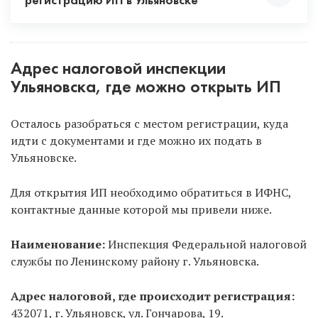
регистрацию ИП в Ульяновске
Способ 1.
Онлайн, не выходя из дома, с
помощью ЭЦП.
Рекомендуем только через
Адрес налоговой инспекции
услугу «Опытный специалист», потому что ЭЦП в
Ульяновска, где можно открыть ИП
данном случае полностью бесплатна для вас. Если
же будете сами заказывать ЭЦП, то придется
Осталось разобраться с местом регистрации, куда
заплатить и ехать в удостоверяющий центр.
идти с документами и где можно их подать в
Ульяновске.
Способ 2.
Самостоятельно в налоговую.
Позвоните в регистрирующую налоговую
Для открытия ИП необходимо обратиться в ИФНС,
Ульяновска, уточните время работы или
контактные данные которой мы привели ниже.
запишитесь на прием онлайн на официальном
сайте налоговой
. Тоже оптимальный способ, НО
Наименование:
Инспекция Федеральной налоговой
нужно платить госпошлину. Регистрирует ИП
службы по Ленинскому району г. Ульяновска.
только регистрирующая налоговая, а не ИФНС по
месту прописки!
Адрес налоговой, где происходит регистрация:
432071, г. Ульяновск, ул. Гончарова, 19.