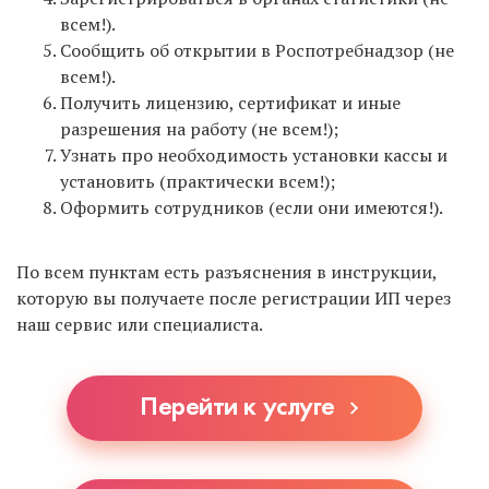
Интернет-бухгалтерия «Мое дело»
всем!).
— тоже
отличный вариант. Сервис не дает 1 года
Сообщить об открытии в Роспотребнадзор (не
бесплатно, но по отзывам предпринимателей
всем!).
имеет чуть больший функционал, и можно
Получить лицензию, сертификат и иные
полноценно работать даже на ОСНО. Мы тоже
разрешения на работу (не всем!);
являемся пользователями «Моего дела», поэтому
Узнать про необходимость установки кассы и
смело можем рекомендовать. Можете
установить (практически всем!);
зарегистрироваться по
Оформить сотрудников (если они имеются!).
ЭТОЙ ССЫЛКЕ
.
По всем пунктам есть разъяснения в инструкции,
которую вы получаете после регистрации ИП через
наш сервис или специалиста.
Перейти к услуге