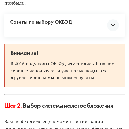
прибыли.
Советы по выбору ОКВЭД
Смело выбирайте несколько кодов, включая
Внимание!
смежную деятельность. Вдруг сейчас вы
В 2016 году коды ОКВЭД изменились. В нашем
продаете что-то в розницу, но в будущем
сервисе используются уже новые коды, а за
перейдете на опт. Или вы оказываете услуги
другие сервисы мы не можем ручаться.
по ремонту одежды и обуви, а позже
откроете производство одежды. Чтобы не
добавлять коды в будущем, постарайтесь
предусмотреть все по максимуму и
проставить коды с запасом.
Шаг 2.
Выбор системы налогообложения
Если вы в будущем решите сменить вид
деятельности, а данного кода при
Вам необходимо еще в момент регистрации
регистрации не было проставлено, то вы
определиться, каким режимом налогообложения вы