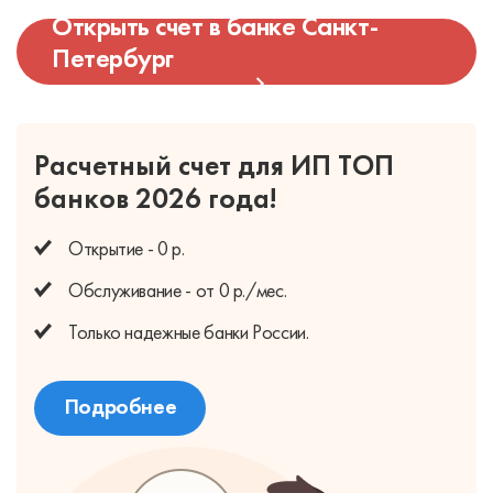
Открыть счет в банке Санкт-
Петербург
Оформление счета
2 000 руб.
Ведение счета
900 руб./мес.
Валютный контроль
0,13%
Расчетный счет для ИП
ТОП
Постановка контракта на учет
0 руб.
банков 2026 года!
Ведомость
200 руб.
Открытие - 0 р.
Обслуживание - от 0 р./мес.
Только надежные банки России.
Подробнее