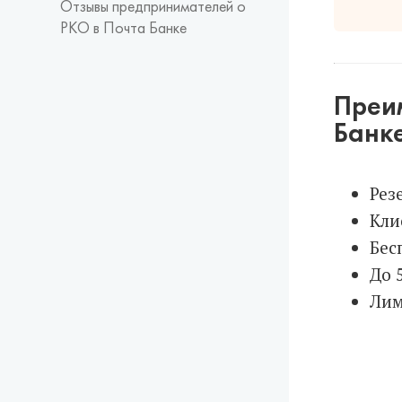
Отзывы предпринимателей о
РКО в Почта Банке
Преим
Банк
Рез
Кли
Бес
До 
Лим