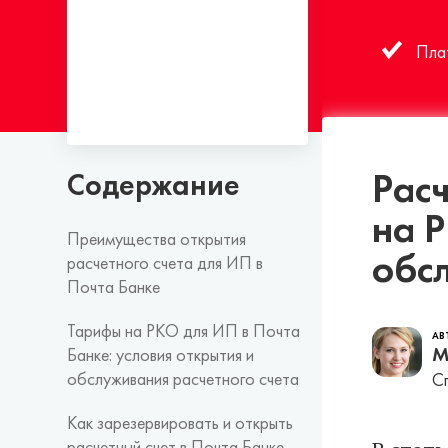
Плат
Расч
Содержание
на Р
Преимущества открытия
обс
расчетного счета для ИП в
Почта Банке
Тарифы на РКО для ИП в Почта
АВ
М
Банке: условия открытия и
обслуживания расчетного счета
Сп
Как зарезервировать и открыть