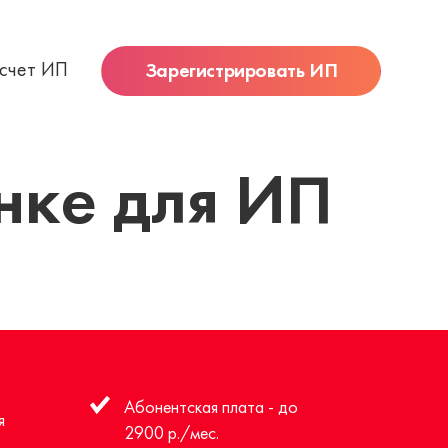
 счет ИП
Зарегистрировать ИП
анке для ИП
Абонентская плата - до
я
2900 р./мес.