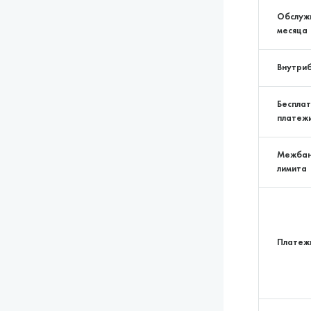
Обслужи
месяца
Внутри
Беспла
платеж
Межбан
лимита
Платежи