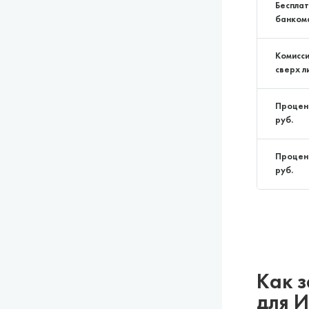
Бесплат
банком
Комисси
сверх л
Процент
руб.
Процент
руб.
Как з
для 