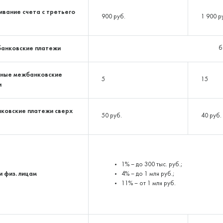
вание счета с третьего
900 руб.
1 900 р
банковские платежи
б
тные межбанковские
5
15
и
ковские платежи сверх
50 руб.
40 руб.
1% – до 300 тыс. руб.;
 физ. лицам
4% – до 1 млн руб.;
11% – от 1 млн руб.