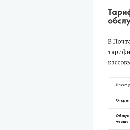
Тариф
обслу
В Почт
тарифн
кассов
Пакет у
Открыт
Обслужи
месяца