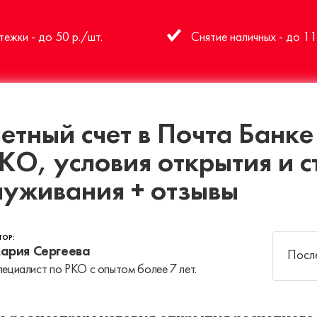
ежки - до 50 р./шт.
Снятие наличных - до 1
етный счет в Почта Банк
КО, условия открытия и с
луживания + отзывы
ТОР:
ария Сергеева
После
ециалист по РКО с опытом более 7 лет.