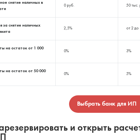
ное снятие наличных в
0 руб.
50 тыс. 
ате
я за снятие наличных
2,5%
от 2 до
имита
ы на остаток от 1 000
0%
3%
ы на остаток от 50 000
0%
5%
Выбрать банк для ИП
арезервировать и открыть расче
ИП