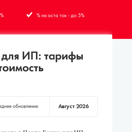
1%
% на оста ток - до 5%
е для ИП: тарифы
тоимость
Август 2026
днее обновление: