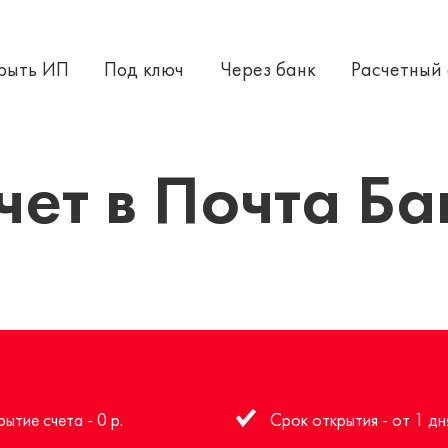
крыть ИП
Под ключ
Через банк
Расчетный
чет в Почта Б
ытие счета - 0 р.
Срок открытия - от 1 дн