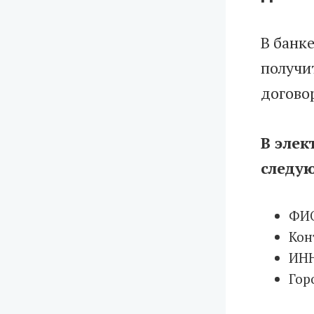
В банк
получи
догово
В элек
следу
ФИ
Кон
ИНН
Гор