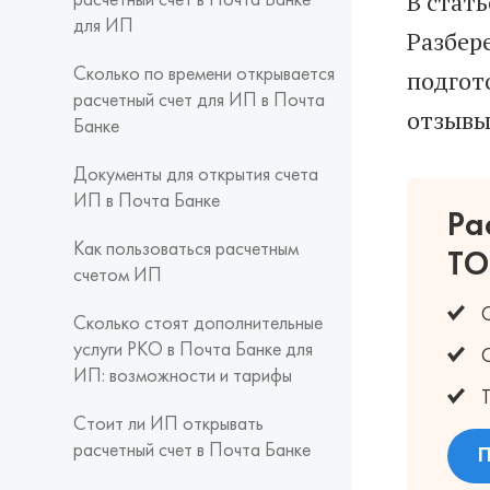
В стать
расчетный счет в Почта Банке
для ИП
Разбер
подгот
Сколько по времени открывается
расчетный счет для ИП в Почта
отзывы
Банке
Документы для открытия счета
ИП в Почта Банке
Ра
Как пользоваться расчетным
ТО
счетом ИП
О
Сколько стоят дополнительные
услуги РКО в Почта Банке для
О
ИП: возможности и тарифы
Т
Стоит ли ИП открывать
расчетный счет в Почта Банке
П