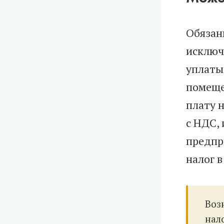
Обязан
исключ
уплаты
помеще
плату 
с НДС,
предпр
налог 
Воз
нал