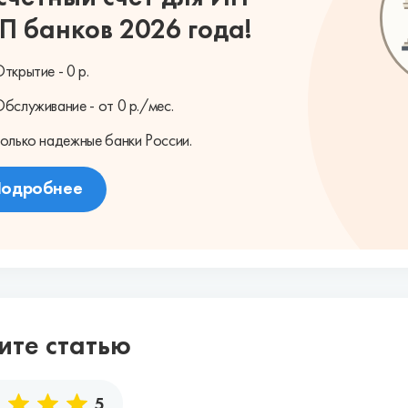
П банков 2026 года!
ткрытие - 0 р.
бслуживание - от 0 р./мес.
олько надежные банки России.
одробнее
ите статью
5