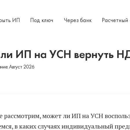
крыть ИП
Под ключ
Через банк
Расчетный
ли ИП на УСН вернуть НД
ние: Август 2026
ье рассмотрим, может ли ИП на УСН воспол
емся, в каких случаях индивидуальный пре