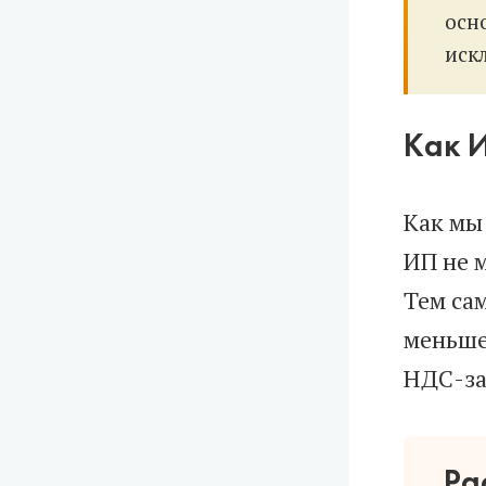
осн
иск
Как 
Как мы
ИП не 
Тем сам
меньше
НДС-за
Ра