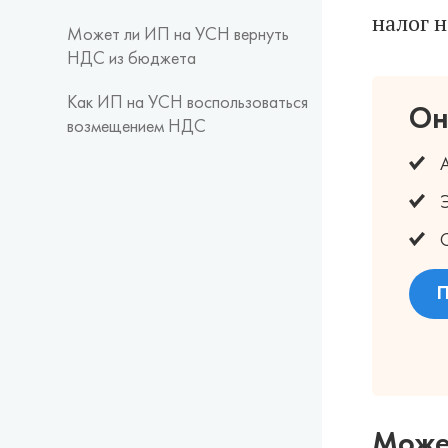
налог 
Может ли ИП на УСН вернуть
НДС из бюджета
Как ИП на УСН воспользоваться
Он
возмещением НДС
А
Э
С
П
Може