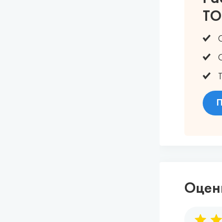
ТО
О
О
Т
П
Оцен