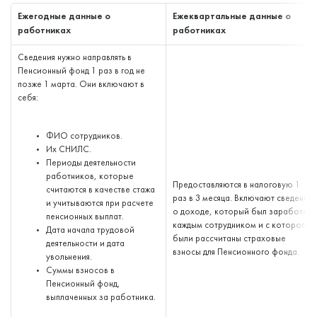
Ежегодные данные о
Ежеквартальные данные о
работниках
работниках
Сведения нужно направлять в
Пенсионный фонд 1 раз в год не
позже 1 марта. Они включают в
себя:
ФИО сотрудников.
Их СНИЛС.
Периоды деятельности
работников, которые
Предоставляются в налоговую 1
считаются в качестве стажа
раз в 3 месяца. Включают сведения
и учитываются при расчете
о доходе, который был заработан
пенсионных выплат.
каждым сотрудником и с которого
Дата начала трудовой
были рассчитаны страховые
деятельности и дата
взносы для Пенсионного фонда.
увольнения.
Суммы взносов в
Пенсионный фонд,
выплаченных за работника.