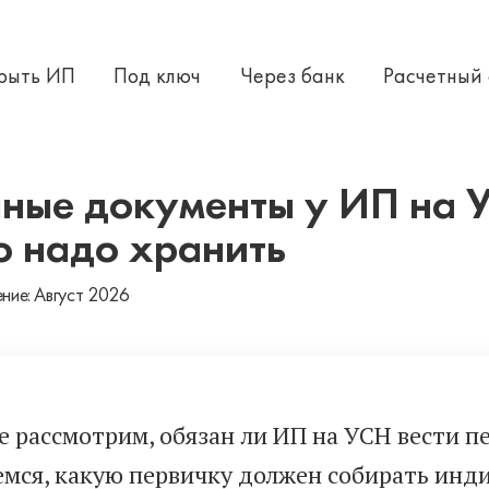
крыть ИП
Под ключ
Через банк
Расчетный
ные документы у ИП на У
о надо хранить
ние: Август 2026
ье рассмотрим, обязан ли ИП на УСН вести 
емся, какую первичку должен собирать ин