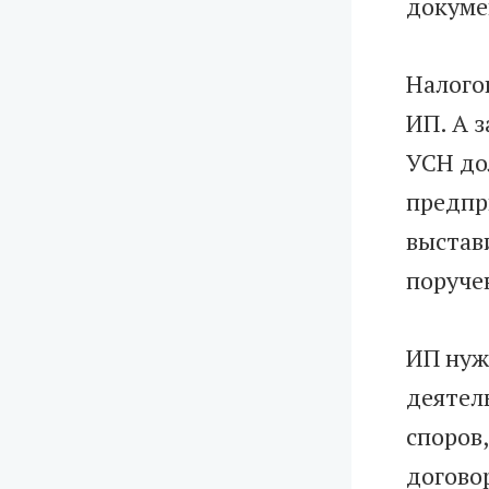
докуме
Налого
ИП. А 
УСН до
предпр
выстав
поручен
ИП нуж
деятел
споров
договор