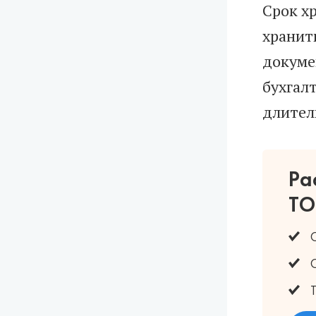
Срок х
хранить
докуме
бухгал
длител
Ра
ТО
О
О
Т