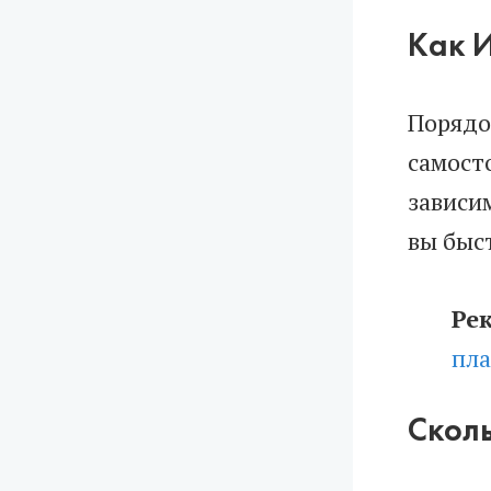
Как 
Порядо
самост
зависи
вы быс
Ре
пла
Скол