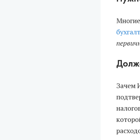
Многие
бухгал
первич
Долж
Зачем 
подтве
налого
которо
расход