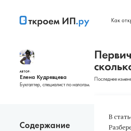
Как от
Главная
УСН
Первич
скольк
АВТОР:
Елена Кудрявцева
Последнее измене
Бухгалтер, специалист по налогам.
В стат
Содержание
Разбер