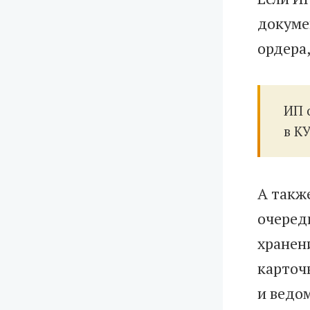
докуме
ордера
ИП 
в К
А такж
очеред
хранен
карточ
и ведо