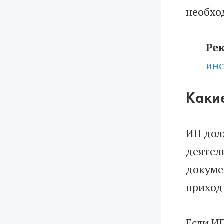
необхо
Ре
инс
Каки
ИП дол
деятел
докуме
приход
Если И