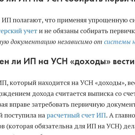
 ИП полагают, что применяя упрощенную си
терский учет
и не обязаны собирать первичк
ную документацию независимо от
системы 
ен ли ИП на УСН «доходы» вест
ИП, который находится на УСН «доходы», ве
рждением дохода считается выписка со счета
вая вправе затребовать первичную документ
й поступила на
расчетный счет ИП
. А главн
ов (которая обязательна для ИП на УСН) де