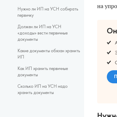
на упр
Нужно ли ИП на УСН собирать
первичку
Должен ли ИП на УСН
Он
«доходы» вести первичные
документы
А
Какие документы обязан хранить
Э
ИП
С
Как ИП хранить первичные
документы
П
Сколько ИП на УСН надо
хранить документы
Нужн